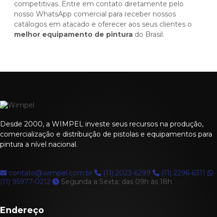
competitivas. Entre em contato diretamente pelo
nosso WhatsApp comercial para receber nossos
catálogos em atacado e oferecer aos seus clientes o
melhor equipamento de pintura
do Brasil.
Desde 2000, a WIMPEL investe seus recursos na produção,
comercialização e distribuição de pistolas e equipamentos para
pintura a nível nacional.
contato@wimpel.com.br
(11) 2023-6299
(11) 2296-6311
(11) 95977-0212
Segunda a Sexta: das 09h às 18h
Endereço