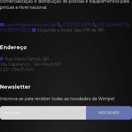
comercialização e distribuição de pistolas e equipamentos para
pintura a nível nacional.
contato@wimpel.com.br
(11) 2023-6299
(11) 2296-6311
(11) 95977-0212
Segunda a Sexta: das 09h às 18h
Endereço
Rua Maria Carlota, 661
Vila Esperança - São Paulo/SP
CEP: 03647-000
Newsletter
Inscreva-se para receber todas as novidades da Wimpel
INSCREVER