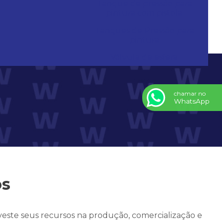
Tanque de pressão para
pintura com pistola
Tanques de Pressão para
pintura
Válvula de esfera
chamar no
WhatsApp
s
este seus recursos na produção, comercialização e