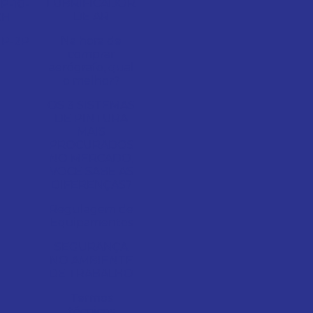
LUBRIFICADOR
P-10-
DE AR
CH
Na hora de
P-2P
comprar
aerógrafo, qual
o melhor?
OS 3 SISTEMAS
DE PINTURA
MAIS
PROCURADOS
NO MERCADO,
VOCÊ SABE AS
DIFERENÇAS?
Regulagem de
Equipamentos
SEGURANÇA
NO AMBIENTE
DE TRABALHO
Termos
técnicos