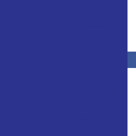
Pistola de pintura de ar
direto
Pistola de pintura ar direto
profissional
Pistola de pintura de
gravidade ar direto
Pistola de pintura gravidade
hvlp
Pistola de pintura hvlp
profissional
Pistola de pintura de sucção
Pistola de pintura para
tanque de pressão
Pistola Pulverizadora elétrica
Pistola pulverizadora elétrica
para pintura