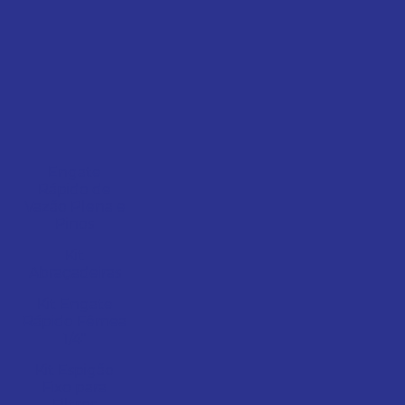
Engate
Rápido de
Vazão Plena e
Pinos
Kit
Abraçadeiras
Kit Engate
Rápido Fêmea
1/4"
Kit Espigão
Fixo para
Filtros