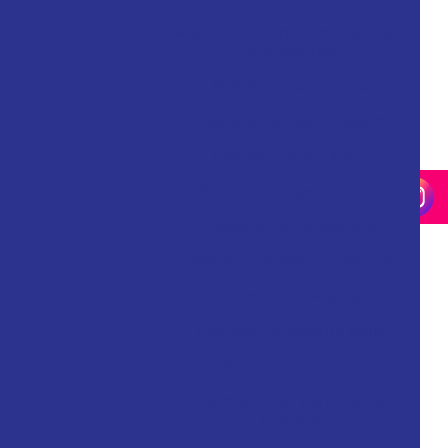
Pistola pulverizadora elétrica
profissional
Pistola para textura
Pistolas de Alta Pressão
Pistolas de ar Direto
Pistolas de Baixa pressão
Pistolas de Gravidade
Pistolas de Média Pressão
Pistolas de Pintura
Pistolas de pintura hvlp
Pistolas de sucção
Pistolas para Tanque de
Pressão