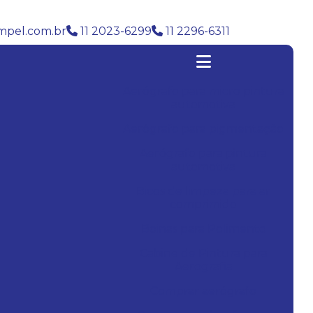
pel.com.br
11 2023-6299
11 2296-6311
Aerógrafo para micro pintura
automotiva
Aerógrafo para pigmentação
Aerógrafo para pintura
automotiva
Bicos de limpeza para ar
comprimido
Boinas para Polimento
Cabine de Pintura para
Aerografia
Comprar aerógrafo