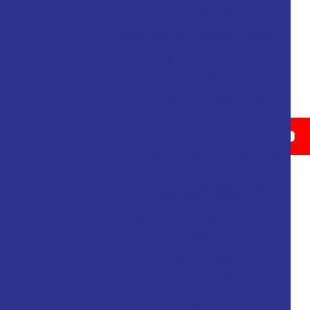
profissional
Lixadeira roto orbital a venda
Mangueira de Borracha para
ar Comprimido
Mangueira industrial para ar
comprimido
Máscara semi facial
Misturador elétrico para tinta
Onde comprar aerógrafo
para maquiagem
Pistola para aplicação de
textura
Pistola para
emborrachamento
Pistola de pintura de alta
pressão