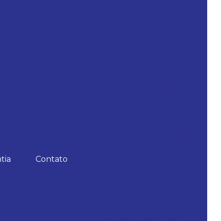
Filtro regulador e
lubrificador de ar
Interface para Roquite
Lixadeira Elétrica para
Parede
Lixadeira orbital para pintura
Lixadeira de parede
industrial
Lixadeira Pneumática
Lixadeira pneumática para
pintura
Lixadeira roto-orbital
tia
Contato
Lixadeira roto-orbital elétrica
Lixadeira roto-orbital
pneumática
Lixadeira roto orbital