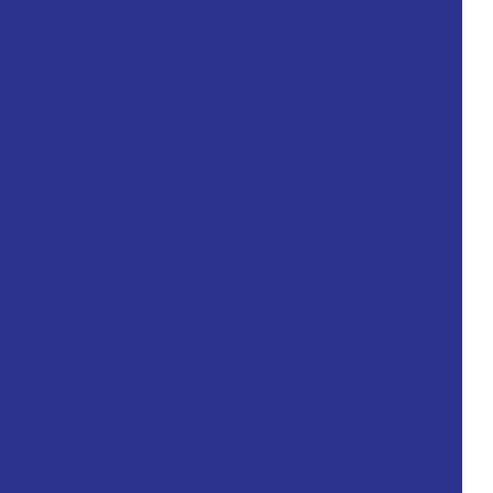
Compressores de ar Direto
Compressores para Pintura
Conexões Instantâneas
Conexões de Latão
Conexões de latão para ar
comprimido
Fabricantes de conexões de
latão
Filtro de ar para compressor
Filtro Lubrificador
Filtro lubrificante para
compressor
Filtro regulador e
lubrificador