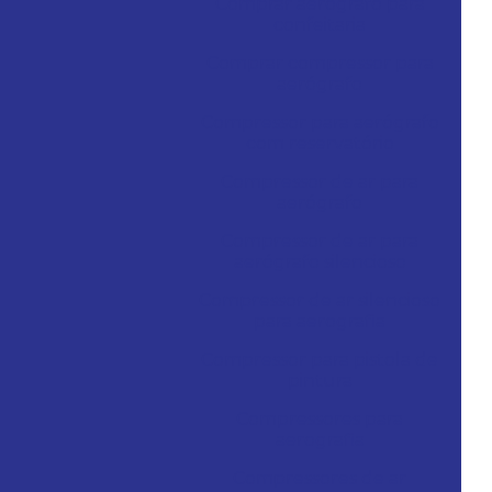
Comprar aerógrafo para
confeitaria
Comprar compressor para
aerógrafo
Compressor para aerógrafo
com reservatório
Compressor de ar para
aerógrafo
Compressor de ar para
aerógrafo silencioso
Compressor de ar silencioso
para aerografia
Compressor para pistola de
pintura
Compressores para
aerografia
Compressores de ar