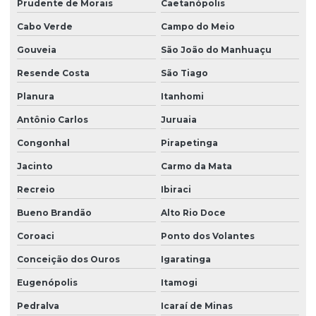
Prudente de Morais
Caetanópolis
Cabo Verde
Campo do Meio
Gouveia
São João do Manhuaçu
Resende Costa
São Tiago
Planura
Itanhomi
Antônio Carlos
Juruaia
Congonhal
Pirapetinga
Jacinto
Carmo da Mata
Recreio
Ibiraci
Bueno Brandão
Alto Rio Doce
Coroaci
Ponto dos Volantes
Conceição dos Ouros
Igaratinga
Eugenópolis
Itamogi
Pedralva
Icaraí de Minas