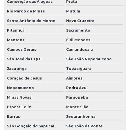
Conceição das Alagoas
Prata
Rio Pardo de Minas
Mutum
Santo Antônio do Monte
Novo Cruzeiro
Pitangui
Sacramento
Mantena
Elói Mendes
Campos Gerais
Camanducaia
São José da Lapa
São João Nepomuceno
Jacutinga
Tupaciguara
Coração de Jesus
Aimorés
Nepomuceno
Pedra Azul
Minas Novas
Paraopeba
Espera Feliz
Monte Sião
Buritis
Jequitinhonha
São Gonçalo do Sapucaí
São João da Ponte