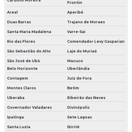
Cardoso Moreira
Frontin
Areal
Aperibé
Duas Barras
Trajano de Moraes
Santa Maria Madalena
Varre-Sai
Rio das Flores
Comendador Levy Gasparian
São Sebastião do Alto
Laje do Muriaé
São José de Ubá
Macuco
Belo Horizonte
Uberlândia
Contagem
Juiz de Fora
Montes Claros
Betim
Uberaba
Ribeirão das Neves
Governador Valadares
Divinópolis
Ipatinga
Sete Lagoas
Santa Luzia
Ibirité