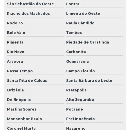
São Sebastião do Oeste
Lontra
Riacho dos Machados
Limeira do Oeste
Rodeiro
Paula Cândido
Belo Vale
Tombos
Pimenta
Piedade de Caratinga
Rio Novo
Carbonita
Araporã
Guimarânia
Passa Tempo
Campo Florido
Santa Rita de Caldas
Santa Bárbara do Leste
Orizânia
Pratápolis
Delfinópolis
Alto Jequitibá
Martins Soares
Pocrane
Monsenhor Paulo
Frei Inocêncio
Coronel Murta
Nazareno