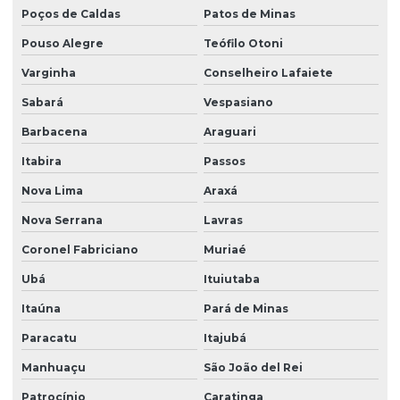
Poços de Caldas
Patos de Minas
Pouso Alegre
Teófilo Otoni
Varginha
Conselheiro Lafaiete
Sabará
Vespasiano
Barbacena
Araguari
Itabira
Passos
Nova Lima
Araxá
Nova Serrana
Lavras
Coronel Fabriciano
Muriaé
Ubá
Ituiutaba
Itaúna
Pará de Minas
Paracatu
Itajubá
Manhuaçu
São João del Rei
Patrocínio
Caratinga