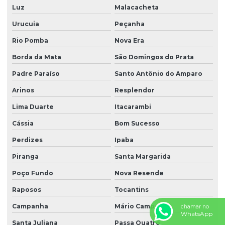
Luz
Malacacheta
Urucuia
Peçanha
Rio Pomba
Nova Era
Borda da Mata
São Domingos do Prata
Padre Paraíso
Santo Antônio do Amparo
Arinos
Resplendor
Lima Duarte
Itacarambi
Cássia
Bom Sucesso
Perdizes
Ipaba
Piranga
Santa Margarida
Poço Fundo
Nova Resende
Raposos
Tocantins
Campanha
Mário Campos
chamar no
WhatsApp
Santa Juliana
Passa Quatro