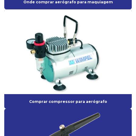
Onde comprar aerógrafo para maquiagem
Interface para Roquite
Lixadeira Elétrica para Parede
Lixadeira orbital para pintura
Lixadeira de parede industrial
Lixadeira Pneumática
Lixadeira pneumática para pintura
Lixadeira roto-orbital
Lixadeira roto-orbital elétrica
Lixadeira roto-orbital pneumática
Comprar compressor para aerógrafo
Lixadeira roto orbital profissional
Lixadeira roto orbital a venda
Mangueira de Borracha para ar Comprimido
Mangueira industrial para ar comprimido