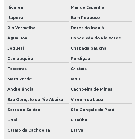
Ilicínea
Mar de Espanha
Itapeva
Bom Repouso
Rio Vermelho
Dores do Indaiá
Água Boa
Conceição do Rio Verde
Jequeri
Chapada Gaúcha
Cambuquira
Perdigão
Teixeiras
Cristais
Mato Verde
Iapu
Andrelândia
Cachoeira de Minas
São Gonçalo do Rio Abaixo
Virgem da Lapa
Serra do Salitre
São Gonçalo do Pará
Ubaí
Piraúba
Carmo da Cachoeira
Estiva