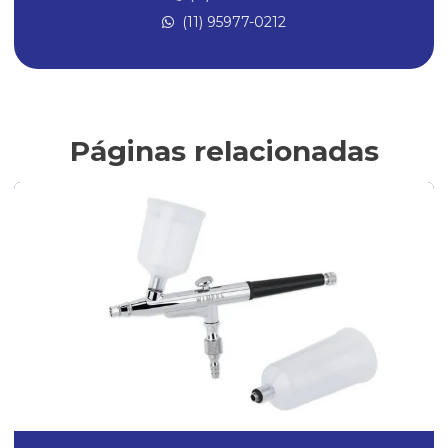
(11) 95977-0212
Compressores de ar
Compressores de ar Direto
Compressores para Pintura
Conexões Instantâneas
Páginas relacionadas
Conexões de Latão
Conexões de latão para ar comprimido
Fabricantes de conexões de latão
Filtro de ar para compressor
Filtro Lubrificador
Filtro lubrificante para compressor
Filtro regulador e lubrificador
Filtro regulador e lubrificador de ar