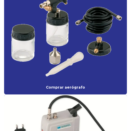
Máscara semi facial
Misturador elétrico para tinta
Onde comprar aerógrafo para maquiagem
Pistola para aplicação de textura
Pistola para emborrachamento
Pistola de pintura de alta pressão
Pistola de pintura de ar direto
Pistola de pintura ar direto profissional
Comprar aerógrafo
Pistola de pintura de gravidade ar direto
Pistola de pintura gravidade hvlp
Pistola de pintura hvlp profissional
Pistola de pintura de sucção