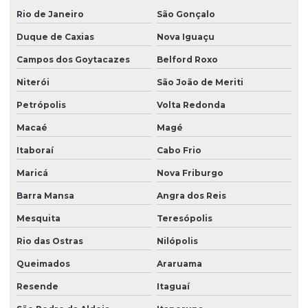
Pistolas de sucção
Rio de Janeiro
São Gonçalo
Pistolas para Tanque de Pressão
Duque de Caxias
Nova Iguaçu
Tanque de pressão para pintura com pistola
Campos dos Goytacazes
Belford Roxo
Tanques de Pressão para pintura
Niterói
São João de Meriti
Válvula de esfera
Petrópolis
Volta Redonda
Macaé
Magé
Itaboraí
Cabo Frio
Maricá
Nova Friburgo
Barra Mansa
Angra dos Reis
Mesquita
Teresópolis
Rio das Ostras
Nilópolis
Queimados
Araruama
Resende
Itaguaí