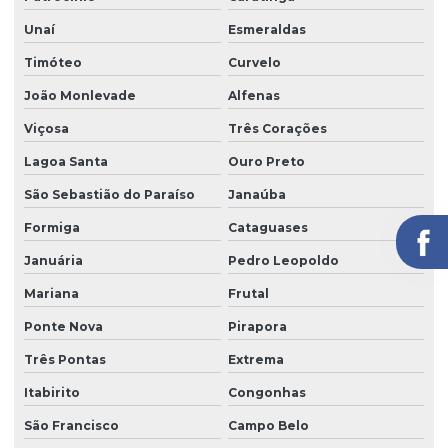
Unaí
Esmeraldas
Timóteo
Curvelo
João Monlevade
Alfenas
Viçosa
Três Corações
Lagoa Santa
Ouro Preto
São Sebastião do Paraíso
Janaúba
Formiga
Cataguases
Januária
Pedro Leopoldo
Mariana
Frutal
Ponte Nova
Pirapora
Três Pontas
Extrema
Itabirito
Congonhas
São Francisco
Campo Belo