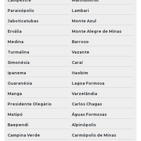
Campestre
Manhumirim
Paraisópolis
Lambari
Jaboticatubas
Monte Azul
Ervália
Monte Alegre de Minas
Medina
Barroso
Turmalina
Vazante
Simonésia
Caraí
Ipanema
Itaobim
Guaranésia
Lagoa Formosa
Manga
Varzelândia
Presidente Olegário
Carlos Chagas
Matipó
Águas Formosas
Baependi
Alpinópolis
Campina Verde
Carmópolis de Minas