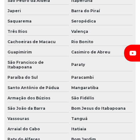
São Pedro da Aldeia
Itaperuna
Japeri
Barra do Piraí
Saquarema
Seropédica
Três Rios
Valença
Cachoeiras de Macacu
Rio Bonito
Guapimirim
Casimiro de Abreu
São Francisco de
Paraty
Itabapoana
Paraíba do Sul
Paracambi
Santo Antônio de Pádua
Mangaratiba
Armação dos Búzios
São Fidélis
São João da Barra
Bom Jesus do Itabapoana
Vassouras
Tanguá
Arraial do Cabo
Itatiaia
Paty do Alferes
Bom Jardim