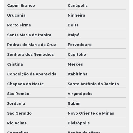
Capim Branco
Canápolis
Urucânia
Ninheira
Porto Firme
Delta
Santa Maria de Itabira
Itaipé
Pedras de Maria da Cruz
Fervedouro
Senhora dos Remédios
Capitólio
Cristina
Mercês
Conceição da Aparecida
Itabirinha
Chapada do Norte
Santo Antônio do Jacinto
São Romão
Virginópolis
Jordânia
Rubim
São Geraldo
Novo Oriente de Minas
Rio Acima
Divisópolis
Centralina
Bonito de Minas