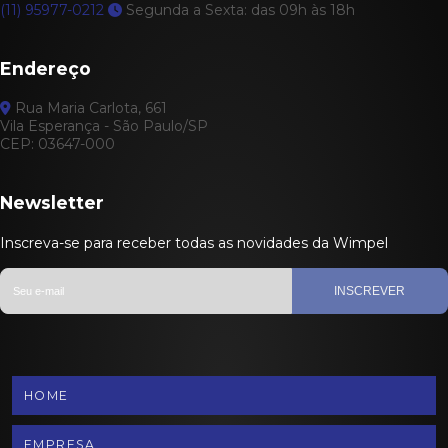
(11) 95977-0212
Segunda a Sexta: das 09h às 18h
Endereço
Rua Maria Carlota, 661
Vila Esperança - São Paulo/SP
CEP: 03647-000
Newsletter
Inscreva-se para receber todas as novidades da Wimpel
INSCREVER
HOME
EMPRESA