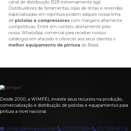
canal de distribuição B2B extremamente ágil.
Distribuidores de ferramentas, lojas de tintas e revendas
especializadas em repintura podem adquirir nossa linha
de
pistolas e compressores
com margens altamente
competitivas. Entre em contato diretamente pelo
nosso WhatsApp comercial para receber nossos
catálogos em atacado e oferecer aos seus clientes o
melhor equipamento de pintura
do Brasil.
Desde 2000, a WIMPEL investe seus recursos na produção,
comercialização e distribuição de pistolas e equipamentos para
pintura a nível nacional.
contato@wimpel.com.br
(11) 2023-6299
(11) 2296-6311