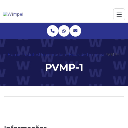
Home
Produtos
Pulverizador e Bicos de Limpeza
PVMP-1
PVMP-1