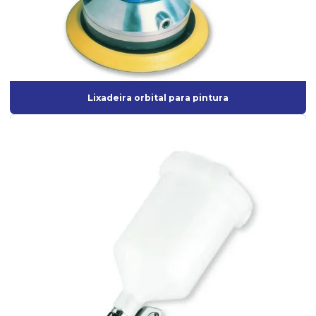
Filtro regulador e lubrificador
Filtro regulador e lubrificador de ar
Interface para Roquite
Lixadeira Elétrica para Parede
Lixadeira orbital para pintura
Lixadeira orbital para pintura
Lixadeira de parede industrial
Lixadeira Pneumática
Lixadeira pneumática para pintura
Lixadeira roto-orbital
Lixadeira roto-orbital elétrica
Lixadeira roto-orbital pneumática
Lixadeira roto orbital profissional