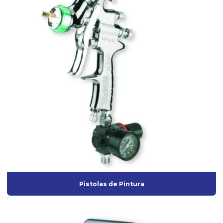
Lixadeira roto orbital a venda
Mangueira de Borracha para ar Comprimido
Mangueira industrial para ar comprimido
Máscara semi facial
Misturador elétrico para tinta
Onde comprar aerógrafo para maquiagem
Pistola para aplicação de textura
Pistola para emborrachamento
Pistola de pintura de alta pressão
Pistola de pintura de ar direto
Pistola de pintura ar direto profissional
Pistolas de Pintura
Pistola de pintura de gravidade ar direto
Pistola de pintura gravidade hvlp