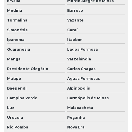
Ervália
Monte Alegre de Minas
Medina
Barroso
Turmalina
Vazante
Simonésia
Caraí
Ipanema
Itaobim
Guaranésia
Lagoa Formosa
Manga
Varzelândia
Presidente Olegário
Carlos Chagas
Matipó
Águas Formosas
Baependi
Alpinópolis
Campina Verde
Carmópolis de Minas
Luz
Malacacheta
Urucuia
Peçanha
Rio Pomba
Nova Era