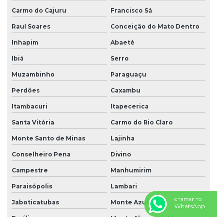
Carmo do Cajuru
Francisco Sá
Raul Soares
Conceição do Mato Dentro
Inhapim
Abaeté
Ibiá
Serro
Muzambinho
Paraguaçu
Perdões
Caxambu
Itambacuri
Itapecerica
Santa Vitória
Carmo do Rio Claro
Monte Santo de Minas
Lajinha
Conselheiro Pena
Divino
Campestre
Manhumirim
Paraisópolis
Lambari
chamar no
Jaboticatubas
Monte Azul
WhatsApp