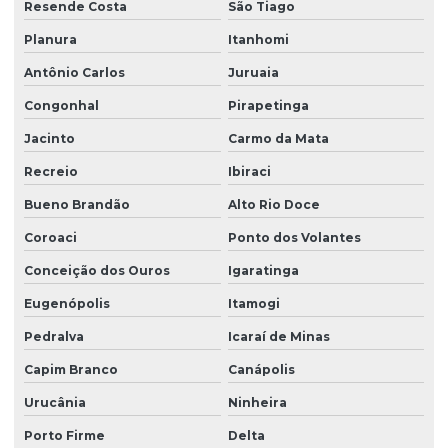
Resende Costa
São Tiago
Planura
Itanhomi
Antônio Carlos
Juruaia
Congonhal
Pirapetinga
Jacinto
Carmo da Mata
Recreio
Ibiraci
Bueno Brandão
Alto Rio Doce
Coroaci
Ponto dos Volantes
Conceição dos Ouros
Igaratinga
Eugenópolis
Itamogi
Pedralva
Icaraí de Minas
Capim Branco
Canápolis
Urucânia
Ninheira
Porto Firme
Delta