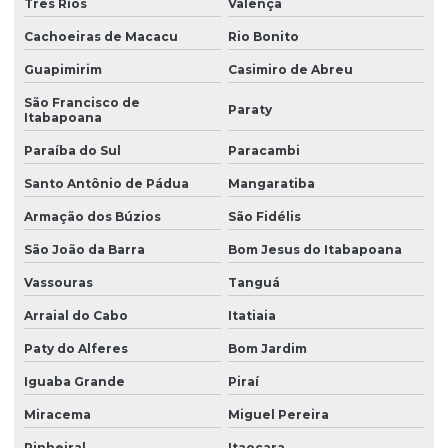
Três Rios
Valença
Cachoeiras de Macacu
Rio Bonito
Guapimirim
Casimiro de Abreu
São Francisco de
Paraty
Itabapoana
Paraíba do Sul
Paracambi
Santo Antônio de Pádua
Mangaratiba
Armação dos Búzios
São Fidélis
São João da Barra
Bom Jesus do Itabapoana
Vassouras
Tanguá
Arraial do Cabo
Itatiaia
Paty do Alferes
Bom Jardim
Iguaba Grande
Piraí
Miracema
Miguel Pereira
Pinheiral
Itaocara