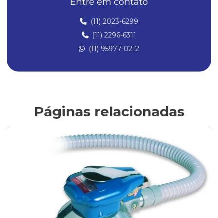
Entre em contato
Compressor para pistola de pintura
(11) 2023-6299
(11) 2296-6311
Compressores para aerografia
(11) 95977-0212
Compressores de ar
Compressores de ar Direto
Compressores para Pintura
Conexões Instantâneas
Páginas relacionadas
Conexões de Latão
Conexões de latão para ar comprimido
Fabricantes de conexões de latão
Filtro de ar para compressor
Filtro Lubrificador
Filtro lubrificante para compressor