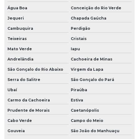
Água Boa
Conceição do Rio Verde
Jequeri
Chapada Gaúcha
Cambuquira
Perdigão
Teixeiras
Cristais
Mato Verde
Iapu
Andrelândia
Cachoeira de Minas
São Gonçalo do Rio Abaixo
Virgem da Lapa
Serra do Salitre
São Gonçalo do Pará
Ubaí
Piraúba
Carmo da Cachoeira
Estiva
Prudente de Morais
Caetanópolis
Cabo Verde
Campo do Meio
Gouveia
São João do Manhuaçu