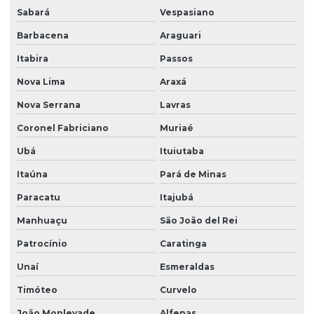
Sabará
Vespasiano
Barbacena
Araguari
Itabira
Passos
Nova Lima
Araxá
Nova Serrana
Lavras
Coronel Fabriciano
Muriaé
Ubá
Ituiutaba
Itaúna
Pará de Minas
Paracatu
Itajubá
Manhuaçu
São João del Rei
Patrocínio
Caratinga
Unaí
Esmeraldas
Timóteo
Curvelo
João Monlevade
Alfenas