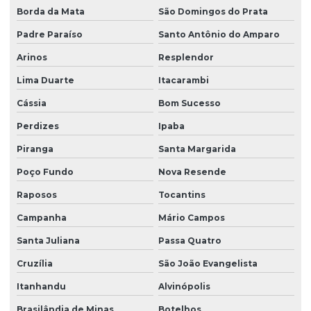
Borda da Mata
São Domingos do Prata
Padre Paraíso
Santo Antônio do Amparo
Arinos
Resplendor
Lima Duarte
Itacarambi
Cássia
Bom Sucesso
Perdizes
Ipaba
Piranga
Santa Margarida
Poço Fundo
Nova Resende
Raposos
Tocantins
Campanha
Mário Campos
Santa Juliana
Passa Quatro
Cruzília
São João Evangelista
Itanhandu
Alvinópolis
Brasilândia de Minas
Botelhos