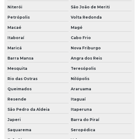
Niterói
São João de Meriti
Petrópolis
Volta Redonda
Macaé
Magé
Itaboraí
Cabo Frio
Maricá
Nova Friburgo
Barra Mansa
Angra dos Reis
Mesquita
Teresópolis
Rio das Ostras
Nilópolis
Queimados
Araruama
Resende
Itaguaí
São Pedro da Aldeia
Itaperuna
Japeri
Barra do Piraí
Saquarema
Seropédica