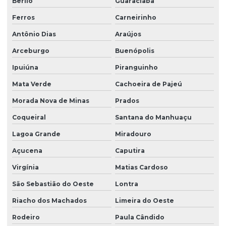
Berilo
Guaraciaba
Ferros
Carneirinho
Antônio Dias
Araújos
Arceburgo
Buenópolis
Ipuiúna
Piranguinho
Mata Verde
Cachoeira de Pajeú
Morada Nova de Minas
Prados
Coqueiral
Santana do Manhuaçu
Lagoa Grande
Miradouro
Açucena
Caputira
Virgínia
Matias Cardoso
São Sebastião do Oeste
Lontra
Riacho dos Machados
Limeira do Oeste
Rodeiro
Paula Cândido