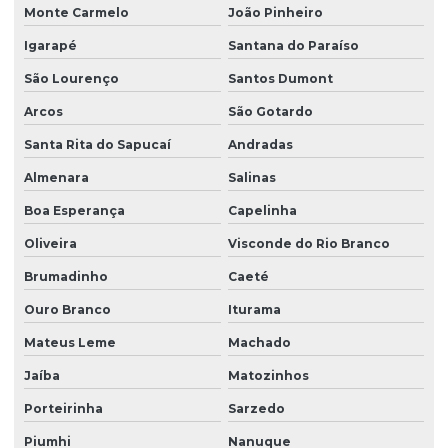
Monte Carmelo
João Pinheiro
Igarapé
Santana do Paraíso
São Lourenço
Santos Dumont
Arcos
São Gotardo
Santa Rita do Sapucaí
Andradas
Almenara
Salinas
Boa Esperança
Capelinha
Oliveira
Visconde do Rio Branco
Brumadinho
Caeté
Ouro Branco
Iturama
Mateus Leme
Machado
Jaíba
Matozinhos
Porteirinha
Sarzedo
Piumhi
Nanuque