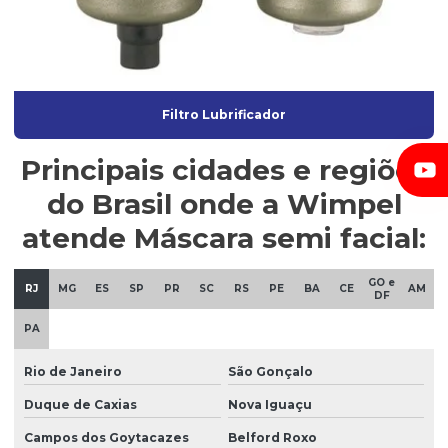
Filtro Lubrificador
Principais cidades e regiões
do Brasil onde a Wimpel
atende Máscara semi facial:
GO e
RJ
MG
ES
SP
PR
SC
RS
PE
BA
CE
AM
DF
PA
Rio de Janeiro
São Gonçalo
Duque de Caxias
Nova Iguaçu
Campos dos Goytacazes
Belford Roxo