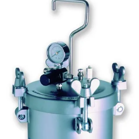
Pistola de pintura hvlp profissional
Pistola de pintura de sucção
Pistola de pintura para tanque de pressão
Pistola Pulverizadora elétrica
Pistola pulverizadora elétrica para pintura
Pistola pulverizadora elétrica profissional
Pistola para textura
Pistolas de Alta Pressão
Pistolas de ar Direto
Pistolas de Baixa pressão
Pistolas de Gravidade
Pistolas de Média Pressão