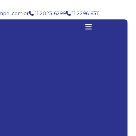
pel.com.br
11 2023-6299
11 2296-6311
Aerógrafo para micro pintura
automotiva
Aerógrafo para pigmentação
Aerógrafo para pintura
automotiva
Bicos de limpeza para ar
comprimido
Boinas para Polimento
Cabine de Pintura para
Aerografia
Comprar aerógrafo