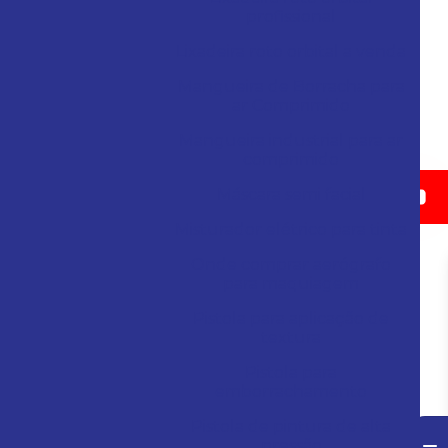
profissional
Lixadeira roto orbital a venda
Mangueira de Borracha para
ar Comprimido
Mangueira industrial para ar
comprimido
Máscara semi facial
Misturador elétrico para tinta
Onde comprar aerógrafo
para maquiagem
Pistola para aplicação de
textura
Pistola para
emborrachamento
Pistola de pintura de alta
pressão