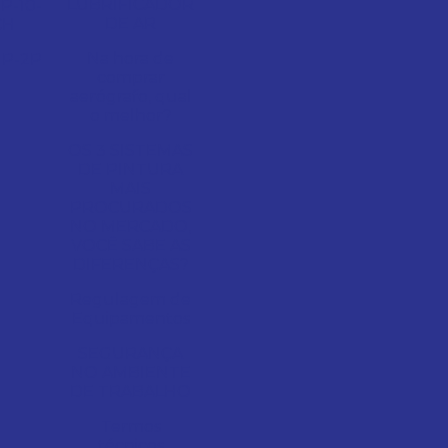
LUBRIFICADOR
P-10-
DE AR
CH
Na hora de
P-2P
comprar
aerógrafo, qual
o melhor?
OS 3 SISTEMAS
DE PINTURA
MAIS
PROCURADOS
NO MERCADO,
VOCÊ SABE AS
DIFERENÇAS?
Regulagem de
Equipamentos
SEGURANÇA
NO AMBIENTE
DE TRABALHO
Termos
técnicos