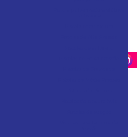
Pistola pulverizadora elétrica
profissional
Pistola para textura
Pistolas de Alta Pressão
Pistolas de ar Direto
Pistolas de Baixa pressão
Pistolas de Gravidade
Pistolas de Média Pressão
Pistolas de Pintura
Pistolas de pintura hvlp
Pistolas de sucção
Pistolas para Tanque de
Pressão