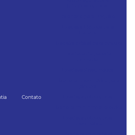
Filtro regulador e
lubrificador de ar
Interface para Roquite
Lixadeira Elétrica para
Parede
Lixadeira orbital para pintura
Lixadeira de parede
industrial
Lixadeira Pneumática
Lixadeira pneumática para
pintura
Lixadeira roto-orbital
tia
Contato
Lixadeira roto-orbital elétrica
Lixadeira roto-orbital
pneumática
Lixadeira roto orbital