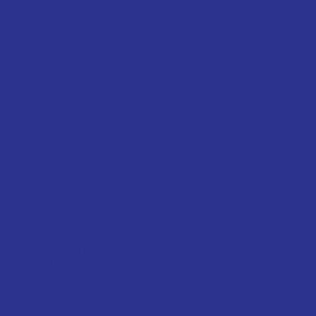
Engate
Rápido de
Vazão Plena e
Pinos
Kit
Abraçadeiras
Kit Engate
Rápido Fêmea
1/4"
Kit Espigão
Fixo para
Filtros