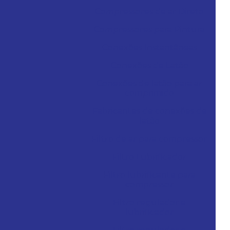
Compressores de ar Direto
Compressores para Pintura
Conexões Instantâneas
Conexões de Latão
Conexões de latão para ar
comprimido
Fabricantes de conexões de
latão
Filtro de ar para compressor
Filtro Lubrificador
Filtro lubrificante para
compressor
Filtro regulador e
lubrificador