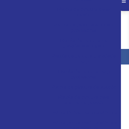
Pistola de pintura de ar
direto
Pistola de pintura ar direto
profissional
Pistola de pintura de
gravidade ar direto
Pistola de pintura gravidade
hvlp
Pistola de pintura hvlp
profissional
Pistola de pintura de sucção
Pistola de pintura para
tanque de pressão
Pistola Pulverizadora elétrica
Pistola pulverizadora elétrica
para pintura