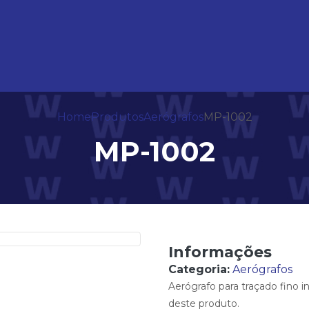
Home
Produtos
Aerógrafos
MP-1002
MP-1002
Informações
Categoria:
Aerógrafos
Aerógrafo para traçado fino in
deste produto.