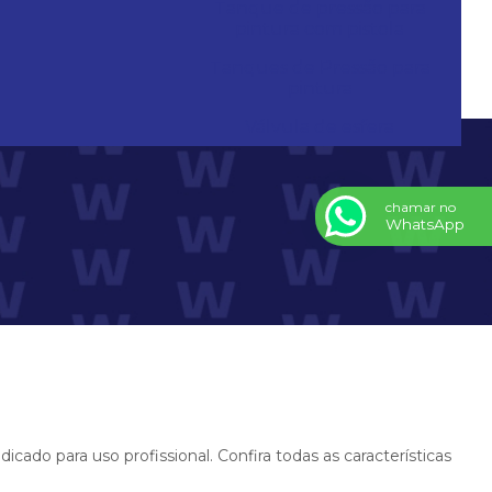
Tanque de pressão para
pintura com pistola
Tanques de Pressão para
pintura
Válvula de esfera
chamar no
WhatsApp
dicado para uso profissional. Confira todas as características