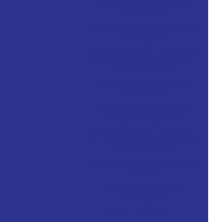
Comprar aerógrafo para
confeitaria
Comprar compressor para
aerógrafo
Compressor para aerógrafo
com reservatório
Compressor de ar para
aerógrafo
Compressor de ar para
aerógrafo silencioso
Compressor de ar silencioso
para aerografia
Compressor para pistola de
pintura
Compressores para
aerografia
Compressores de ar