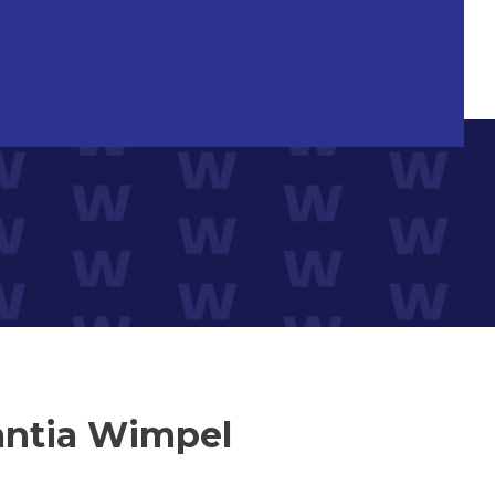
Tanque de pressão para
pintura com pistola
Tanques de Pressão para
pintura
Válvula de esfera
antia Wimpel