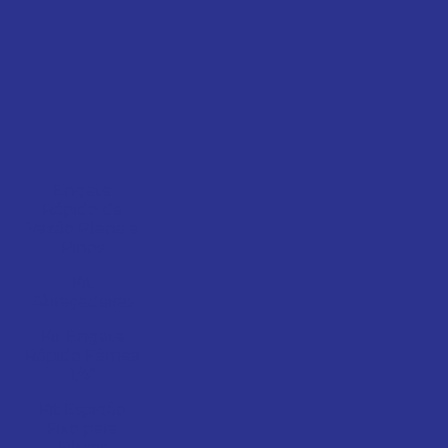
Engate
Rápido de
Vazão Plena e
Pinos
Kit
Abraçadeiras
Kit Engate
Rápido Fêmea
1/4"
Kit Espigão
Fixo para
Filtros