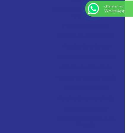
chamar no
Pistola pulverizadora elétrica
WhatsApp
profissional
Pistola para textura
Pistolas de Alta Pressão
Pistolas de ar Direto
Pistolas de Baixa pressão
Pistolas de Gravidade
Pistolas de Média Pressão
Pistolas de Pintura
Pistolas de pintura hvlp
Pistolas de sucção
Pistolas para Tanque de
Pressão