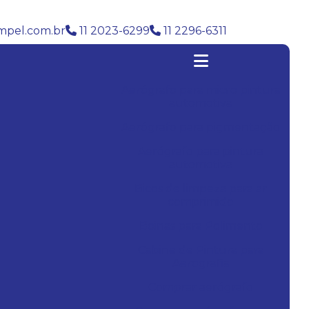
pel.com.br
11 2023-6299
11 2296-6311
Aerógrafo para micro pintura
automotiva
Aerógrafo para pigmentação
Aerógrafo para pintura
automotiva
Bicos de limpeza para ar
comprimido
Boinas para Polimento
Cabine de Pintura para
Aerografia
Comprar aerógrafo