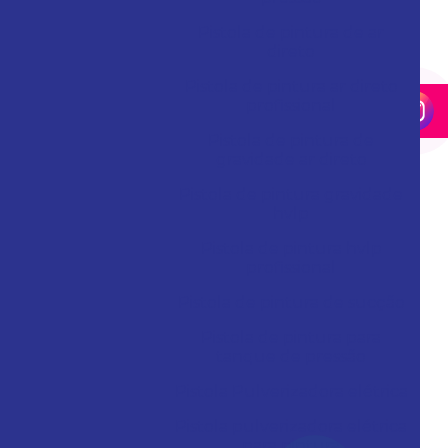
Pistola de pintura de ar
direto
Pistola de pintura ar direto
profissional
Pistola de pintura de
gravidade ar direto
Pistola de pintura gravidade
hvlp
Pistola de pintura hvlp
profissional
Pistola de pintura de sucção
Pistola de pintura para
tanque de pressão
Pistola Pulverizadora elétrica
Pistola pulverizadora elétrica
para pintura