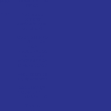
LUBRIFICADOR
P-10-
DE AR
CH
Na hora de
P-2P
comprar
aerógrafo, qual
o melhor?
OS 3 SISTEMAS
DE PINTURA
MAIS
PROCURADOS
NO MERCADO,
VOCÊ SABE AS
DIFERENÇAS?
Regulagem de
Equipamentos
SEGURANÇA
NO AMBIENTE
DE TRABALHO
Termos
técnicos