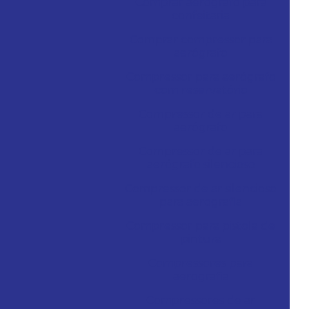
Comprar aerógrafo para
confeitaria
Comprar compressor para
aerógrafo
Compressor para aerógrafo
com reservatório
Compressor de ar para
aerógrafo
Compressor de ar para
aerógrafo silencioso
Compressor de ar silencioso
para aerografia
Compressor para pistola de
pintura
Compressores para
aerografia
Compressores de ar