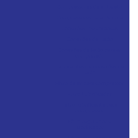
Compressores de ar Direto
Compressores para Pintura
Conexões Instantâneas
Conexões de Latão
Conexões de latão para ar
comprimido
Fabricantes de conexões de
latão
Filtro de ar para compressor
Filtro Lubrificador
Filtro lubrificante para
compressor
Filtro regulador e
lubrificador