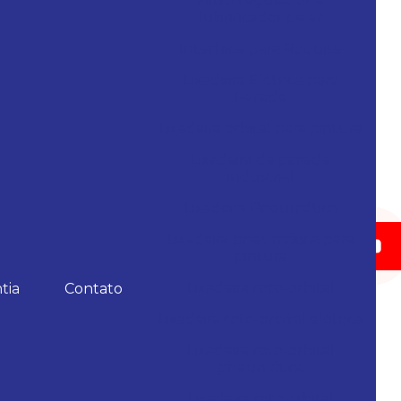
Filtro regulador e
lubrificador de ar
Interface para Roquite
Lixadeira Elétrica para
Parede
Lixadeira orbital para pintura
Lixadeira de parede
industrial
Lixadeira Pneumática
Lixadeira pneumática para
pintura
Lixadeira roto-orbital
tia
Contato
Lixadeira roto-orbital elétrica
Lixadeira roto-orbital
pneumática
Lixadeira roto orbital