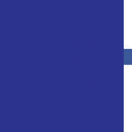
profissional
Lixadeira roto orbital a venda
Mangueira de Borracha para
ar Comprimido
Mangueira industrial para ar
comprimido
Máscara semi facial
Misturador elétrico para tinta
Onde comprar aerógrafo
para maquiagem
Pistola para aplicação de
textura
Pistola para
emborrachamento
Pistola de pintura de alta
pressão