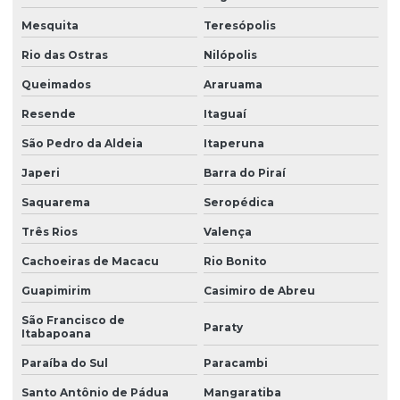
Mesquita
Teresópolis
Rio das Ostras
Nilópolis
Queimados
Araruama
Resende
Itaguaí
São Pedro da Aldeia
Itaperuna
Japeri
Barra do Piraí
Saquarema
Seropédica
Três Rios
Valença
Cachoeiras de Macacu
Rio Bonito
Guapimirim
Casimiro de Abreu
São Francisco de
Paraty
Itabapoana
Paraíba do Sul
Paracambi
Santo Antônio de Pádua
Mangaratiba