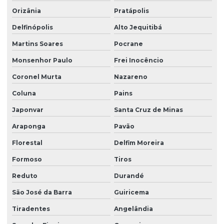
Orizânia
Pratápolis
Delfinópolis
Alto Jequitibá
Martins Soares
Pocrane
Monsenhor Paulo
Frei Inocêncio
Coronel Murta
Nazareno
Coluna
Pains
Japonvar
Santa Cruz de Minas
Araponga
Pavão
Florestal
Delfim Moreira
Formoso
Tiros
Reduto
Durandé
São José da Barra
Guiricema
Tiradentes
Angelândia