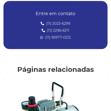
Compressor de ar para aerógrafo silencioso
Entre em contato
Compressor de ar silencioso para aerografia
Compressor para pistola de pintura
(11) 2023-6299
(11) 2296-6311
Compressores para aerografia
(11) 95977-0212
Compressores de ar
Compressores de ar Direto
Compressores para Pintura
Conexões Instantâneas
Páginas relacionadas
Conexões de Latão
Conexões de latão para ar comprimido
Fabricantes de conexões de latão
Filtro de ar para compressor
Filtro Lubrificador