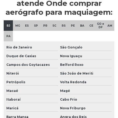
atende Onde comprar
Pistolas de Média Pressão
aerógrafo para maquiagem:
Pistolas de Pintura
GO e
Pistolas de pintura hvlp
RJ
MG
ES
SP
PR
SC
RS
PE
BA
CE
AM
DF
Pistolas de sucção
PA
Pistolas para Tanque de Pressão
Rio de Janeiro
São Gonçalo
Tanque de pressão para pintura com pistola
Duque de Caxias
Nova Iguaçu
Tanques de Pressão para pintura
Campos dos Goytacazes
Belford Roxo
Válvula de esfera
Niterói
São João de Meriti
Petrópolis
Volta Redonda
Macaé
Magé
Itaboraí
Cabo Frio
Maricá
Nova Friburgo
Barra Mansa
Angra dos Reis