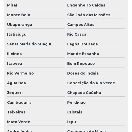
Miraí
Engenheiro Caldas
Monte Belo
São João das Missões
Ubaporanga
Campos Altos
Itatiaiuçu
Rio Casca
Santa Maria do Suaçuí
Lagoa Dourada
Ilicínea
Mar de Espanha
Itapeva
Bom Repouso
Rio Vermelho
Dores do Indaiá
Água Boa
Conceição do Rio Verde
Jequeri
Chapada Gaúcha
Cambuquira
Perdigão
Teixeiras
Cristais
Mato Verde
Iapu
Andrelândia
Cachoeira de Minas