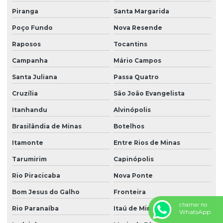
Piranga
Santa Margarida
Poço Fundo
Nova Resende
Raposos
Tocantins
Campanha
Mário Campos
Santa Juliana
Passa Quatro
Cruzília
São João Evangelista
Itanhandu
Alvinópolis
Brasilândia de Minas
Botelhos
Itamonte
Entre Rios de Minas
Tarumirim
Capinópolis
Rio Piracicaba
Nova Ponte
Bom Jesus do Galho
Fronteira
chamar no
Rio Paranaíba
Itaú de Minas
WhatsApp