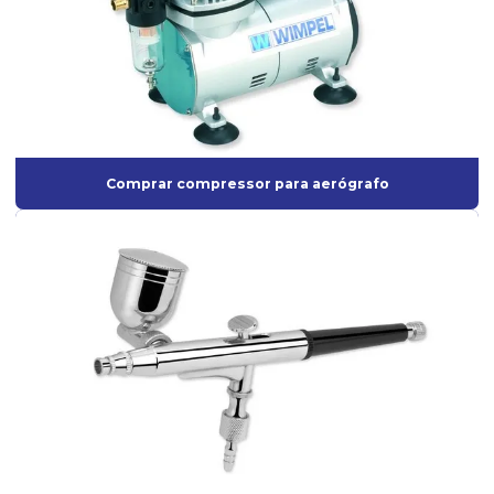
Filtro lubrificante para compressor
Filtro regulador e lubrificador
Filtro regulador e lubrificador de ar
Interface para Roquite
Comprar compressor para aerógrafo
Lixadeira Elétrica para Parede
Lixadeira orbital para pintura
Lixadeira de parede industrial
Lixadeira Pneumática
Lixadeira pneumática para pintura
Lixadeira roto-orbital
Lixadeira roto-orbital elétrica
Lixadeira roto-orbital pneumática