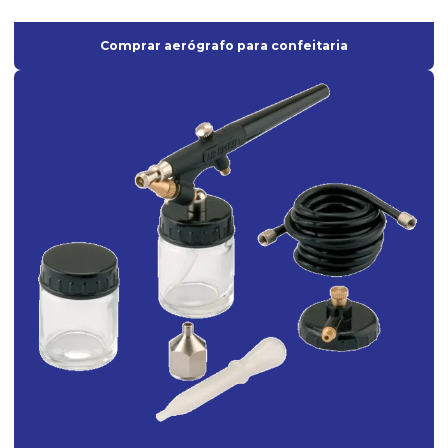
Lixadeira roto orbital profissional
Comprar aerógrafo para confeitaria
Lixadeira roto orbital a venda
Mangueira de Borracha para ar Comprimido
Mangueira industrial para ar comprimido
Máscara semi facial
Misturador elétrico para tinta
Onde comprar aerógrafo para maquiagem
Pistola para aplicação de textura
Pistola para emborrachamento
Pistola de pintura de alta pressão
Pistola de pintura de ar direto
Pistola de pintura ar direto profissional