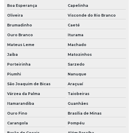
Boa Esperança
Capelinha
Oliveira
Visconde do Rio Branco
Brumadinho
Caeté
Ouro Branco
Iturama
Mateus Leme
Machado
Jaíba
Matozinhos
Porteirinha
Sarzedo
Piumhi
Nanuque
São Joaquim de Bicas
Araçuaí
Várzea da Palma
Taiobeiras
Itamarandiba
Guanhães
Ouro Fino
Brasília de Minas
Carangola
Pompéu
Barão de Cocais
Além Paraíba