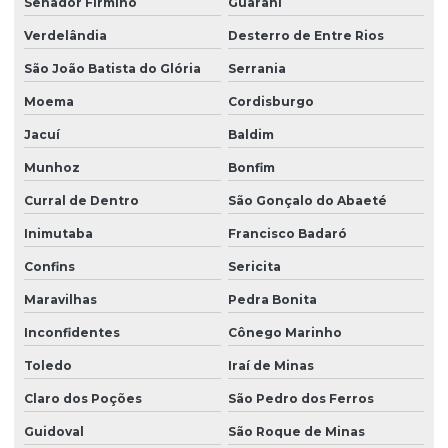
Senador Firmino
Guarani
Verdelândia
Desterro de Entre Rios
São João Batista do Glória
Serrania
Moema
Cordisburgo
Jacuí
Baldim
Munhoz
Bonfim
Curral de Dentro
São Gonçalo do Abaeté
Inimutaba
Francisco Badaró
Confins
Sericita
Maravilhas
Pedra Bonita
Inconfidentes
Cônego Marinho
Toledo
Iraí de Minas
Claro dos Poções
São Pedro dos Ferros
Guidoval
São Roque de Minas