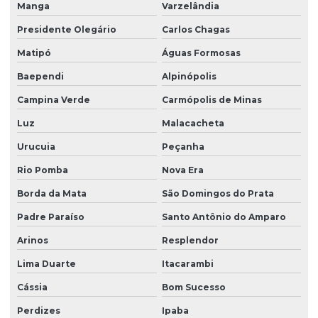
Manga
Varzelândia
Presidente Olegário
Carlos Chagas
Matipó
Águas Formosas
Baependi
Alpinópolis
Campina Verde
Carmópolis de Minas
Luz
Malacacheta
Urucuia
Peçanha
Rio Pomba
Nova Era
Borda da Mata
São Domingos do Prata
Padre Paraíso
Santo Antônio do Amparo
Arinos
Resplendor
Lima Duarte
Itacarambi
Cássia
Bom Sucesso
Perdizes
Ipaba