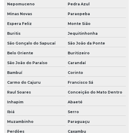
Nepomuceno
Pedra Azul
Minas Novas
Paraopeba
Espera Feliz
Monte Sião
Buritis
Jequitinhonha
São Gonçalo do Sapucaí
São João da Ponte
Belo Oriente
Buritizeiro
São João do Paraíso
Carandaí
Bambuí
Corinto
Carmo do Cajuru
Francisco Sá
Raul Soares
Conceição do Mato Dentro
Inhapim
Abaeté
Ibiá
Serro
Muzambinho
Paraguaçu
Perdões
Caxambu