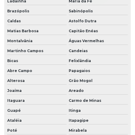
Ladainha
Maria da Fé
Brazópolis
Sabinópolis
Caldas
Astolfo Dutra
Matias Barbosa
Capitão Enéas
Montalvânia
Águas Vermelhas
Martinho Campos
Candeias
Bicas
Felixlândia
Abre Campo
Papagaios
Alterosa
Grão Mogol
Joaíma
Areado
Itaguara
Carmo de Minas
Guapé
Itinga
Ataléia
Itapagipe
Poté
Mirabela