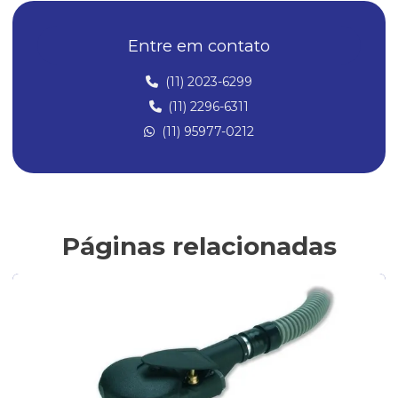
Compressor de ar para aerógrafo silencioso
Entre em contato
Compressor de ar silencioso para aerografia
Compressor para pistola de pintura
(11) 2023-6299
(11) 2296-6311
Compressores para aerografia
(11) 95977-0212
Compressores de ar
Compressores de ar Direto
Compressores para Pintura
Conexões Instantâneas
Páginas relacionadas
Conexões de Latão
Conexões de latão para ar comprimido
Fabricantes de conexões de latão
Filtro de ar para compressor
Filtro Lubrificador