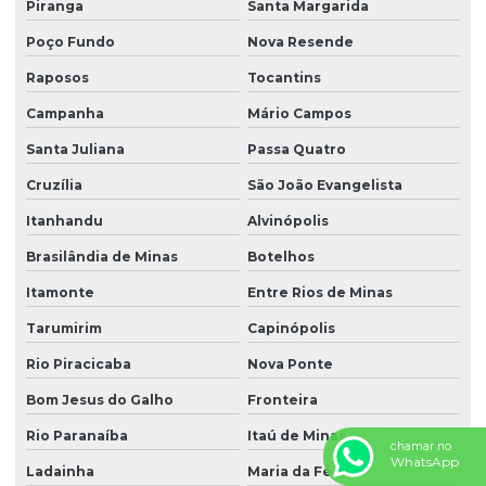
Piranga
Santa Margarida
Poço Fundo
Nova Resende
Raposos
Tocantins
Campanha
Mário Campos
Santa Juliana
Passa Quatro
Cruzília
São João Evangelista
Itanhandu
Alvinópolis
Brasilândia de Minas
Botelhos
Itamonte
Entre Rios de Minas
Tarumirim
Capinópolis
Rio Piracicaba
Nova Ponte
Bom Jesus do Galho
Fronteira
Rio Paranaíba
Itaú de Minas
chamar no
WhatsApp
Ladainha
Maria da Fé