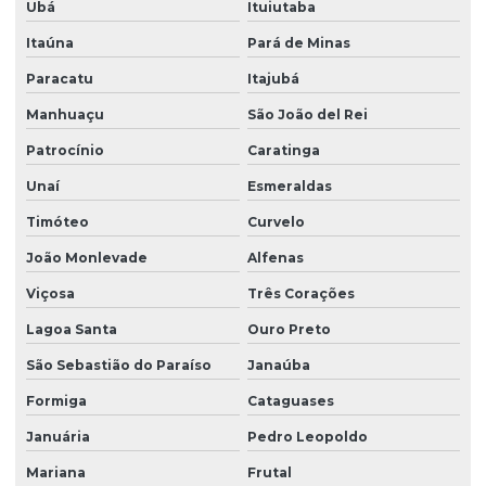
Ubá
Ituiutaba
Itaúna
Pará de Minas
Paracatu
Itajubá
Manhuaçu
São João del Rei
Patrocínio
Caratinga
Unaí
Esmeraldas
Timóteo
Curvelo
João Monlevade
Alfenas
Viçosa
Três Corações
Lagoa Santa
Ouro Preto
São Sebastião do Paraíso
Janaúba
Formiga
Cataguases
Januária
Pedro Leopoldo
Mariana
Frutal