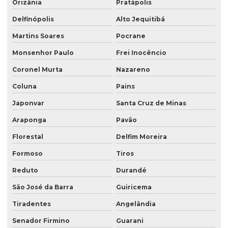
Orizânia
Pratápolis
Delfinópolis
Alto Jequitibá
Martins Soares
Pocrane
Monsenhor Paulo
Frei Inocêncio
Coronel Murta
Nazareno
Coluna
Pains
Japonvar
Santa Cruz de Minas
Araponga
Pavão
Florestal
Delfim Moreira
Formoso
Tiros
Reduto
Durandé
São José da Barra
Guiricema
Tiradentes
Angelândia
Senador Firmino
Guarani