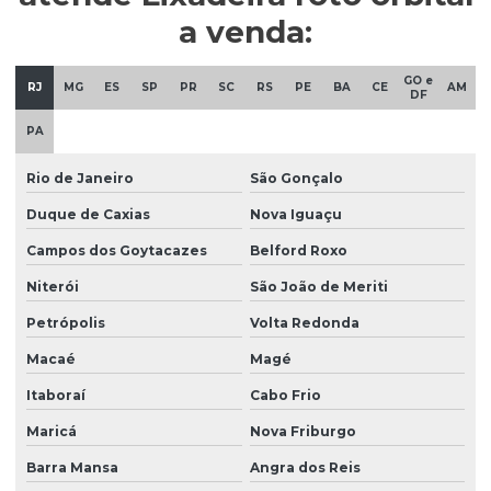
a venda:
Pistolas de Média Pressão
Pistolas de Pintura
GO e
RJ
MG
ES
SP
PR
SC
RS
PE
BA
CE
AM
DF
Pistolas de pintura hvlp
PA
Pistolas de sucção
Rio de Janeiro
São Gonçalo
Pistolas para Tanque de Pressão
Duque de Caxias
Nova Iguaçu
Tanque de pressão para pintura com pistola
Campos dos Goytacazes
Belford Roxo
Tanques de Pressão para pintura
Niterói
São João de Meriti
Válvula de esfera
Petrópolis
Volta Redonda
Macaé
Magé
Itaboraí
Cabo Frio
Maricá
Nova Friburgo
Barra Mansa
Angra dos Reis