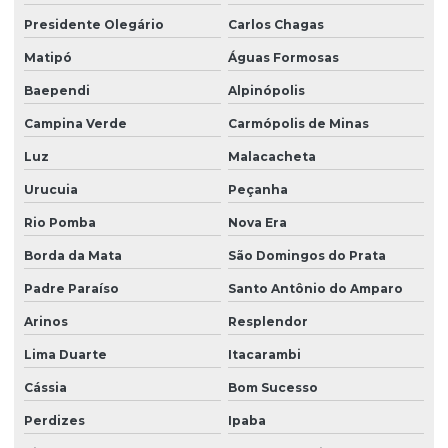
Presidente Olegário
Carlos Chagas
Matipó
Águas Formosas
Baependi
Alpinópolis
Campina Verde
Carmópolis de Minas
Luz
Malacacheta
Urucuia
Peçanha
Rio Pomba
Nova Era
Borda da Mata
São Domingos do Prata
Padre Paraíso
Santo Antônio do Amparo
Arinos
Resplendor
Lima Duarte
Itacarambi
Cássia
Bom Sucesso
Perdizes
Ipaba