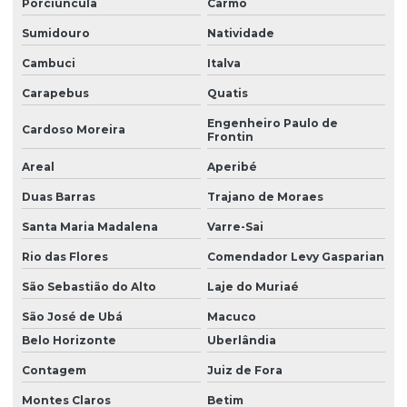
Porciúncula
Carmo
Sumidouro
Natividade
Cambuci
Italva
Carapebus
Quatis
Engenheiro Paulo de
Cardoso Moreira
Frontin
Areal
Aperibé
Duas Barras
Trajano de Moraes
Santa Maria Madalena
Varre-Sai
Rio das Flores
Comendador Levy Gasparian
São Sebastião do Alto
Laje do Muriaé
São José de Ubá
Macuco
Belo Horizonte
Uberlândia
Contagem
Juiz de Fora
Montes Claros
Betim