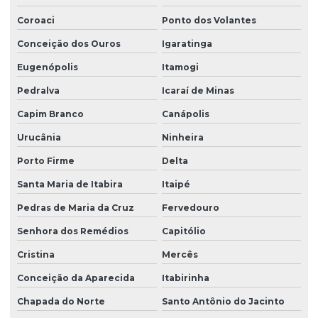
Coroaci
Ponto dos Volantes
Conceição dos Ouros
Igaratinga
Eugenópolis
Itamogi
Pedralva
Icaraí de Minas
Capim Branco
Canápolis
Urucânia
Ninheira
Porto Firme
Delta
Santa Maria de Itabira
Itaipé
Pedras de Maria da Cruz
Fervedouro
Senhora dos Remédios
Capitólio
Cristina
Mercês
Conceição da Aparecida
Itabirinha
Chapada do Norte
Santo Antônio do Jacinto