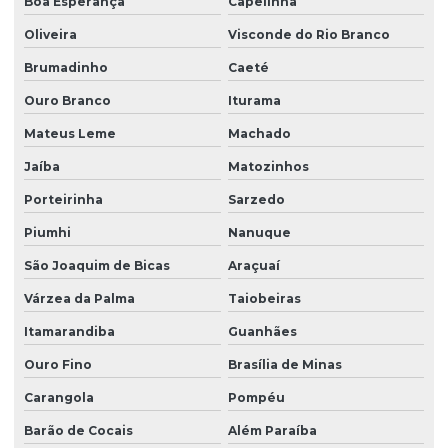
Boa Esperança
Capelinha
Oliveira
Visconde do Rio Branco
Brumadinho
Caeté
Ouro Branco
Iturama
Mateus Leme
Machado
Jaíba
Matozinhos
Porteirinha
Sarzedo
Piumhi
Nanuque
São Joaquim de Bicas
Araçuaí
Várzea da Palma
Taiobeiras
Itamarandiba
Guanhães
Ouro Fino
Brasília de Minas
Carangola
Pompéu
Barão de Cocais
Além Paraíba