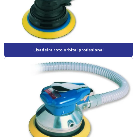
Filtro lubrificante para compressor
Filtro regulador e lubrificador
Filtro regulador e lubrificador de ar
Interface para Roquite
Lixadeira roto orbital profissional
Lixadeira Elétrica para Parede
Lixadeira orbital para pintura
Lixadeira de parede industrial
Lixadeira Pneumática
Lixadeira pneumática para pintura
Lixadeira roto-orbital
Lixadeira roto-orbital elétrica
Lixadeira roto-orbital pneumática