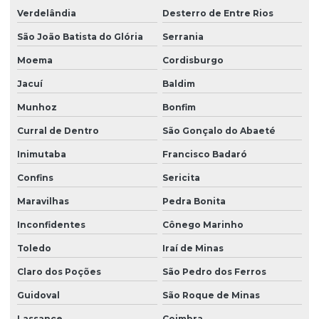
Verdelândia
Desterro de Entre Rios
São João Batista do Glória
Serrania
Moema
Cordisburgo
Jacuí
Baldim
Munhoz
Bonfim
Curral de Dentro
São Gonçalo do Abaeté
Inimutaba
Francisco Badaró
Confins
Sericita
Maravilhas
Pedra Bonita
Inconfidentes
Cônego Marinho
Toledo
Iraí de Minas
Claro dos Poções
São Pedro dos Ferros
Guidoval
São Roque de Minas
Lassance
Coimbra