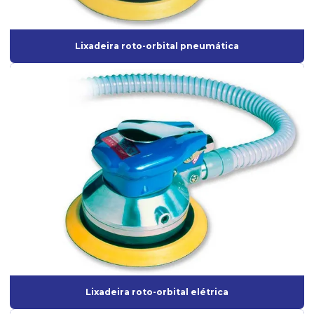
Lixadeira roto orbital profissional
Lixadeira roto orbital a venda
Lixadeira roto-orbital pneumática
Mangueira de Borracha para ar Comprimido
Mangueira industrial para ar comprimido
Máscara semi facial
Misturador elétrico para tinta
Onde comprar aerógrafo para maquiagem
Pistola para aplicação de textura
Pistola para emborrachamento
Pistola de pintura de alta pressão
Pistola de pintura de ar direto
Pistola de pintura ar direto profissional
Lixadeira roto-orbital elétrica
Pistola de pintura de gravidade ar direto