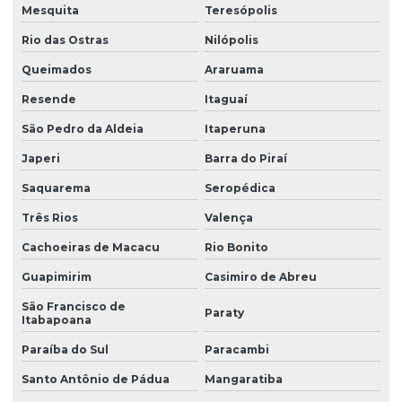
Mesquita
Teresópolis
Rio das Ostras
Nilópolis
Queimados
Araruama
Resende
Itaguaí
São Pedro da Aldeia
Itaperuna
Japeri
Barra do Piraí
Saquarema
Seropédica
Três Rios
Valença
Cachoeiras de Macacu
Rio Bonito
Guapimirim
Casimiro de Abreu
São Francisco de
Paraty
Itabapoana
Paraíba do Sul
Paracambi
Santo Antônio de Pádua
Mangaratiba