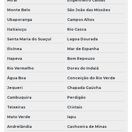
Miraí
Engenheiro Caldas
Monte Belo
São João das Missões
Ubaporanga
Campos Altos
Itatiaiuçu
Rio Casca
Santa Maria do Suaçuí
Lagoa Dourada
Ilicínea
Mar de Espanha
Itapeva
Bom Repouso
Rio Vermelho
Dores do Indaiá
Água Boa
Conceição do Rio Verde
Jequeri
Chapada Gaúcha
Cambuquira
Perdigão
Teixeiras
Cristais
Mato Verde
Iapu
Andrelândia
Cachoeira de Minas