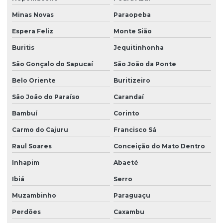
Minas Novas
Paraopeba
Espera Feliz
Monte Sião
Buritis
Jequitinhonha
São Gonçalo do Sapucaí
São João da Ponte
Belo Oriente
Buritizeiro
São João do Paraíso
Carandaí
Bambuí
Corinto
Carmo do Cajuru
Francisco Sá
Raul Soares
Conceição do Mato Dentro
Inhapim
Abaeté
Ibiá
Serro
Muzambinho
Paraguaçu
Perdões
Caxambu