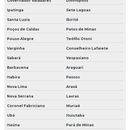
Governador Valadares
Divinópolis
Ipatinga
Sete Lagoas
Santa Luzia
Ibirité
Poços de Caldas
Patos de Minas
Pouso Alegre
Teófilo Otoni
Varginha
Conselheiro Lafaiete
Sabará
Vespasiano
Barbacena
Araguari
Itabira
Passos
Nova Lima
Araxá
Nova Serrana
Lavras
Coronel Fabriciano
Muriaé
Ubá
Ituiutaba
Itaúna
Pará de Minas