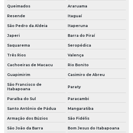
Queimados
Araruama
Resende
Itaguaí
São Pedro da Aldeia
Itaperuna
Japeri
Barra do Piraí
Saquarema
Seropédica
Três Rios
Valença
Cachoeiras de Macacu
Rio Bonito
Guapimirim
Casimiro de Abreu
São Francisco de
Paraty
Itabapoana
Paraíba do Sul
Paracambi
Santo Antônio de Pádua
Mangaratiba
Armação dos Búzios
São Fidélis
São João da Barra
Bom Jesus do Itabapoana