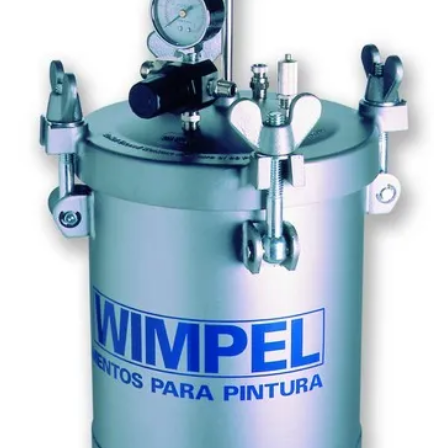
Pistola de pintura de gravidade ar direto
Pistola de pintura gravidade hvlp
Pistola de pintura hvlp profissional
Pistola de pintura de sucção
Pistola de pintura para tanque de pressão
Pistola Pulverizadora elétrica
Pistola pulverizadora elétrica para pintura
Pistola pulverizadora elétrica profissional
Pistola para textura
Pistolas de Alta Pressão
Pistolas de ar Direto
Pistolas de Baixa pressão