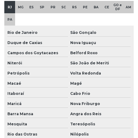
GO e
RJ
MG
ES
SP
PR
SC
RS
PE
BA
CE
AM
DF
PA
Rio de Janeiro
São Gonçalo
Duque de Caxias
Nova Iguaçu
Campos dos Goytacazes
Belford Roxo
Niterói
São João de Meriti
Petrópolis
Volta Redonda
Macaé
Magé
Itaboraí
Cabo Frio
Maricá
Nova Friburgo
Barra Mansa
Angra dos Reis
Mesquita
Teresópolis
Rio das Ostras
Nilópolis