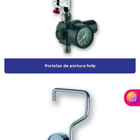
Lixadeira roto-orbital pneumática
Lixadeira roto orbital profissional
Lixadeira roto orbital a venda
Mangueira de Borracha para ar Comprimido
Mangueira industrial para ar comprimido
Máscara semi facial
Pistolas de pintura hvlp
Misturador elétrico para tinta
Onde comprar aerógrafo para maquiagem
Pistola para aplicação de textura
Pistola para emborrachamento
Pistola de pintura de alta pressão
Pistola de pintura de ar direto
Pistola de pintura ar direto profissional