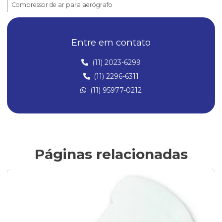
Compressor de ar para aerógrafo
Compressor de ar para aerógrafo silencioso
Entre em contato
Compressor de ar silencioso para aerografia
Compressor para pistola de pintura
(11) 2023-6299
(11) 2296-6311
Compressores para aerografia
(11) 95977-0212
Compressores de ar
Compressores de ar Direto
Compressores para Pintura
Conexões Instantâneas
Páginas relacionadas
Conexões de Latão
Conexões de latão para ar comprimido
Fabricantes de conexões de latão
Filtro de ar para compressor