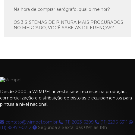
Na hora de comprar aerógrafo, qual o melhor?
OS 3 SISTEMAS DE PINTURA MAIS PROCURADOS
NO MERCADO, VOCÊ SABE AS DIFERENÇAS?
Regulagem de Equipamentos
SEGURANÇA NO AMBIENTE DE TRABALHO
Termos técnicos
Desde 2000, a WIMPEL investe seus recursos na produção,
comercialização e distribuição de pistolas e equipamentos para
pintura a nível nacional.
contato@wimpel.com.br
(11) 2023-6299
(11) 2296-6311
(11) 95977-0212
Segunda a Sexta: das 09h às 18h