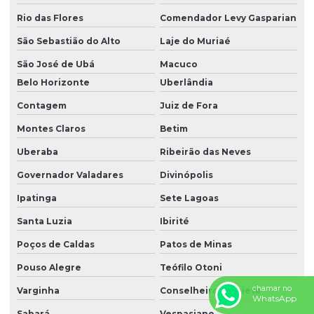
Rio das Flores
Comendador Levy Gasparian
São Sebastião do Alto
Laje do Muriaé
São José de Ubá
Macuco
Belo Horizonte
Uberlândia
Contagem
Juiz de Fora
Montes Claros
Betim
Uberaba
Ribeirão das Neves
Governador Valadares
Divinópolis
Ipatinga
Sete Lagoas
Santa Luzia
Ibirité
Poços de Caldas
Patos de Minas
Pouso Alegre
Teófilo Otoni
chamar no
Varginha
Conselheiro Lafaiete
WhatsApp
Sabará
Vespasiano