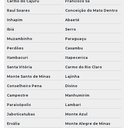
Carmo do Cajuru
Francisco Sá
Raul Soares
Conceição do Mato Dentro
Inhapim
Abaeté
Ibiá
Serro
Muzambinho
Paraguaçu
Perdões
Caxambu
Itambacuri
Itapecerica
Santa Vitória
Carmo do Rio Claro
Monte Santo de Minas
Lajinha
Conselheiro Pena
Divino
Campestre
Manhumirim
Paraisópolis
Lambari
Jaboticatubas
Monte Azul
Ervália
Monte Alegre de Minas