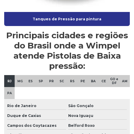
Tanques de Pressão para pintura
Principais cidades e regiões
do Brasil onde a Wimpel
atende Pistolas de Baixa
pressão:
GO e
RJ
MG
ES
SP
PR
SC
RS
PE
BA
CE
AM
DF
PA
Rio de Janeiro
São Gonçalo
Duque de Caxias
Nova Iguaçu
Campos dos Goytacazes
Belford Roxo