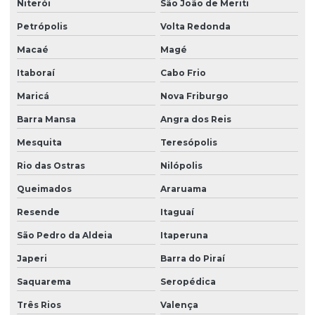
Niterói
São João de Meriti
Petrópolis
Volta Redonda
Macaé
Magé
Itaboraí
Cabo Frio
Maricá
Nova Friburgo
Barra Mansa
Angra dos Reis
Mesquita
Teresópolis
Rio das Ostras
Nilópolis
Queimados
Araruama
Resende
Itaguaí
São Pedro da Aldeia
Itaperuna
Japeri
Barra do Piraí
Saquarema
Seropédica
Três Rios
Valença