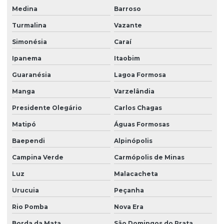
Medina
Barroso
Turmalina
Vazante
Simonésia
Caraí
Ipanema
Itaobim
Guaranésia
Lagoa Formosa
Manga
Varzelândia
Presidente Olegário
Carlos Chagas
Matipó
Águas Formosas
Baependi
Alpinópolis
Campina Verde
Carmópolis de Minas
Luz
Malacacheta
Urucuia
Peçanha
Rio Pomba
Nova Era
Borda da Mata
São Domingos do Prata