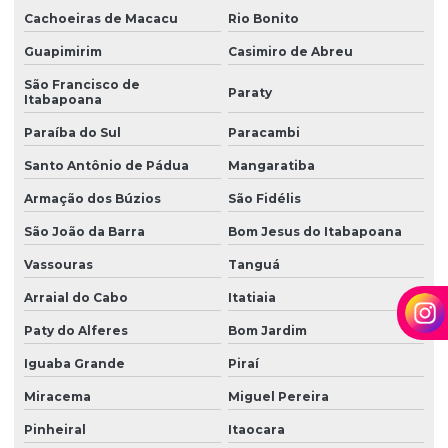
Cachoeiras de Macacu
Rio Bonito
Guapimirim
Casimiro de Abreu
São Francisco de
Paraty
Itabapoana
Paraíba do Sul
Paracambi
Santo Antônio de Pádua
Mangaratiba
Armação dos Búzios
São Fidélis
São João da Barra
Bom Jesus do Itabapoana
Vassouras
Tanguá
Arraial do Cabo
Itatiaia
Paty do Alferes
Bom Jardim
Iguaba Grande
Piraí
Miracema
Miguel Pereira
Pinheiral
Itaocara