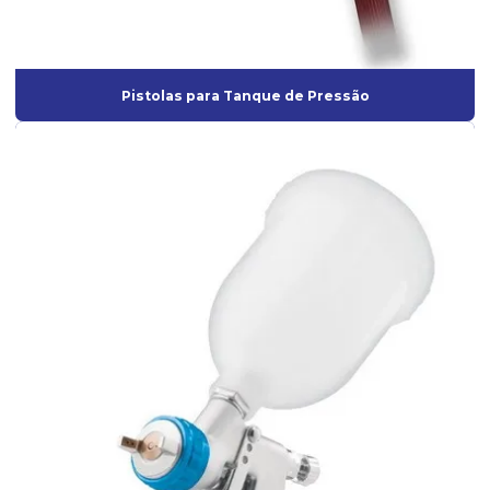
Lixadeira roto-orbital pneumática
Lixadeira roto orbital profissional
Pistolas para Tanque de Pressão
Lixadeira roto orbital a venda
Mangueira de Borracha para ar Comprimido
Mangueira industrial para ar comprimido
Máscara semi facial
Misturador elétrico para tinta
Onde comprar aerógrafo para maquiagem
Pistola para aplicação de textura
Pistola para emborrachamento
Pistola de pintura de alta pressão
Pistola de pintura de ar direto