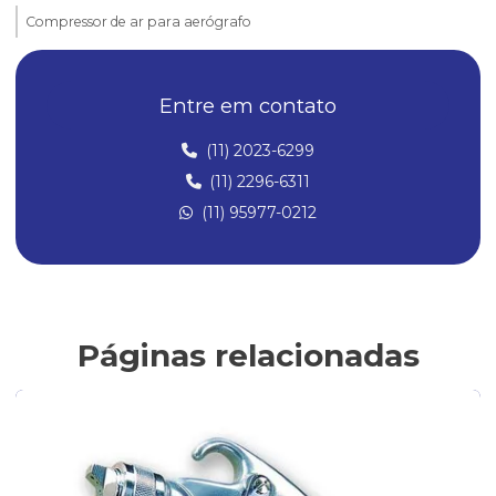
Compressor de ar para aerógrafo
Compressor de ar para aerógrafo silencioso
Entre em contato
Compressor de ar silencioso para aerografia
Compressor para pistola de pintura
(11) 2023-6299
(11) 2296-6311
Compressores para aerografia
(11) 95977-0212
Compressores de ar
Compressores de ar Direto
Compressores para Pintura
Conexões Instantâneas
Páginas relacionadas
Conexões de Latão
Conexões de latão para ar comprimido
Fabricantes de conexões de latão