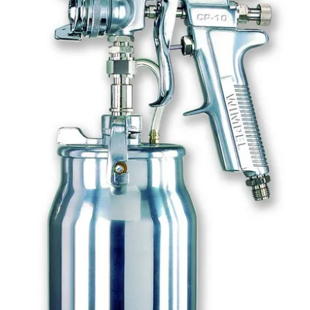
Pistolas de Gravidade
Pistolas de Média Pressão
Pistolas de Pintura
Pistolas de pintura hvlp
Pistolas de sucção
Pistolas para Tanque de Pressão
Tanque de pressão para pintura com pistola
Tanques de Pressão para pintura
Válvula de esfera