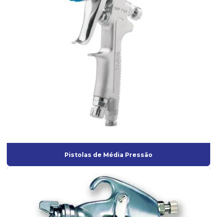
Pistola de pintura ar direto profissional
Pistola de pintura de gravidade ar direto
Pistola de pintura gravidade hvlp
Pistola de pintura hvlp profissional
Pistola de pintura de sucção
Pistola de pintura para tanque de pressão
Pistola Pulverizadora elétrica
Pistola pulverizadora elétrica para pintura
Pistola pulverizadora elétrica profissional
Pistolas de Média Pressão
Pistola para textura
Pistolas de Alta Pressão
Pistolas de ar Direto
Pistolas de Baixa pressão