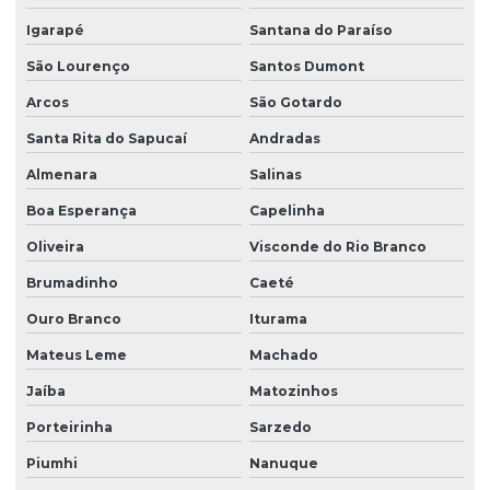
Igarapé
Santana do Paraíso
São Lourenço
Santos Dumont
Arcos
São Gotardo
Santa Rita do Sapucaí
Andradas
Almenara
Salinas
Boa Esperança
Capelinha
Oliveira
Visconde do Rio Branco
Brumadinho
Caeté
Ouro Branco
Iturama
Mateus Leme
Machado
Jaíba
Matozinhos
Porteirinha
Sarzedo
Piumhi
Nanuque