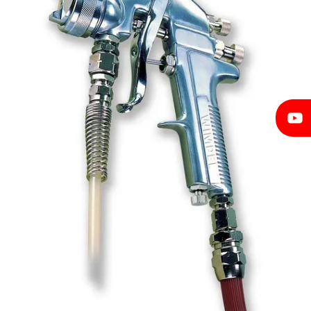
Filtro de ar para compressor
Filtro Lubrificador
Filtro lubrificante para compressor
Filtro regulador e lubrificador
Filtro regulador e lubrificador de ar
Interface para Roquite
Lixadeira Elétrica para Parede
Lixadeira orbital para pintura
Lixadeira de parede industrial
Lixadeira Pneumática
Lixadeira pneumática para pintura
Lixadeira roto-orbital
Lixadeira roto-orbital elétrica