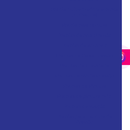
Pistola pulverizadora elétrica
profissional
Pistola para textura
Pistolas de Alta Pressão
Pistolas de ar Direto
Pistolas de Baixa pressão
Pistolas de Gravidade
Pistolas de Média Pressão
Pistolas de Pintura
Pistolas de pintura hvlp
Pistolas de sucção
Pistolas para Tanque de
Pressão