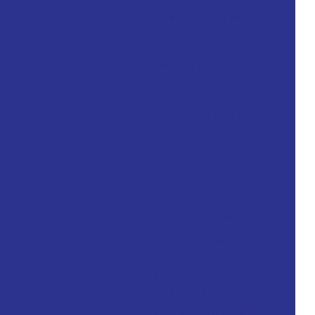
Compressores de ar Direto
Compressores para Pintura
Conexões Instantâneas
Conexões de Latão
Conexões de latão para ar
comprimido
Fabricantes de conexões de
latão
Filtro de ar para compressor
Filtro Lubrificador
Filtro lubrificante para
compressor
Filtro regulador e
lubrificador