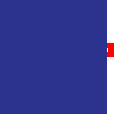
profissional
Lixadeira roto orbital a venda
Mangueira de Borracha para
ar Comprimido
Mangueira industrial para ar
comprimido
Máscara semi facial
Misturador elétrico para tinta
Onde comprar aerógrafo
para maquiagem
Pistola para aplicação de
textura
Pistola para
emborrachamento
Pistola de pintura de alta
pressão