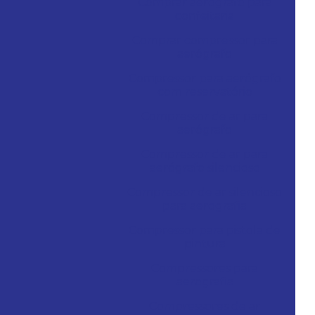
Comprar aerógrafo para
confeitaria
Comprar compressor para
aerógrafo
Compressor para aerógrafo
com reservatório
Compressor de ar para
aerógrafo
Compressor de ar para
aerógrafo silencioso
Compressor de ar silencioso
para aerografia
Compressor para pistola de
pintura
Compressores para
aerografia
Compressores de ar