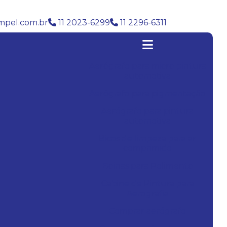
pel.com.br
11 2023-6299
11 2296-6311
Aerógrafo para micro pintura
automotiva
Aerógrafo para pigmentação
Aerógrafo para pintura
automotiva
Bicos de limpeza para ar
comprimido
Boinas para Polimento
Cabine de Pintura para
Aerografia
Comprar aerógrafo