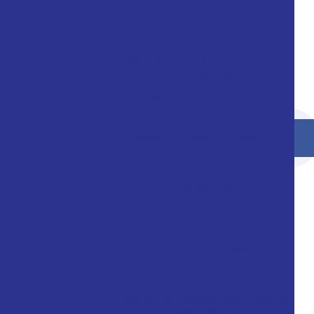
Pistola de pintura de ar
direto
Pistola de pintura ar direto
profissional
Pistola de pintura de
gravidade ar direto
Pistola de pintura gravidade
hvlp
Pistola de pintura hvlp
profissional
Pistola de pintura de sucção
Pistola de pintura para
tanque de pressão
Pistola Pulverizadora elétrica
Pistola pulverizadora elétrica
para pintura