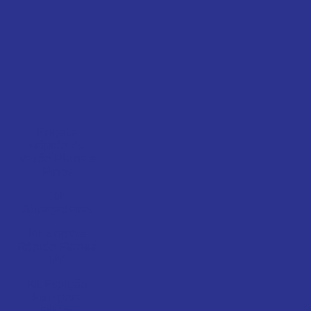
Engate
Rápido de
Vazão Plena e
Pinos
Kit
Abraçadeiras
Kit Engate
Rápido Fêmea
1/4"
Kit Espigão
Fixo para
Filtros