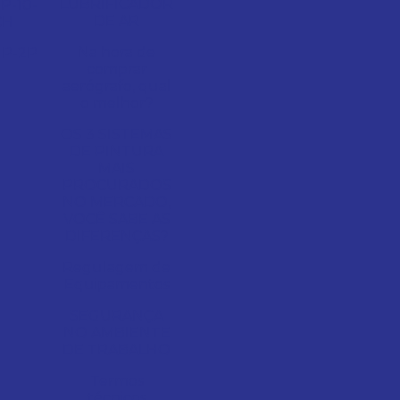
LUBRIFICADOR
P-10-
DE AR
CH
Na hora de
P-2P
comprar
aerógrafo, qual
o melhor?
OS 3 SISTEMAS
DE PINTURA
MAIS
PROCURADOS
NO MERCADO,
VOCÊ SABE AS
DIFERENÇAS?
Regulagem de
Equipamentos
SEGURANÇA
NO AMBIENTE
DE TRABALHO
Termos
técnicos