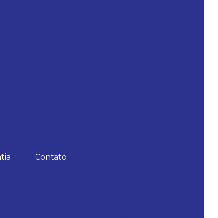
Filtro regulador e
lubrificador de ar
Interface para Roquite
Lixadeira Elétrica para
Parede
Lixadeira orbital para pintura
Lixadeira de parede
industrial
Lixadeira Pneumática
Lixadeira pneumática para
pintura
Lixadeira roto-orbital
tia
Contato
Lixadeira roto-orbital elétrica
Lixadeira roto-orbital
pneumática
Lixadeira roto orbital