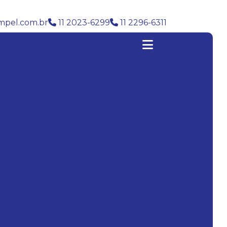
pel.com.br
11 2023-6299
11 2296-6311
Aerógrafo para micro pintura
automotiva
Aerógrafo para pigmentação
Aerógrafo para pintura
automotiva
Bicos de limpeza para ar
comprimido
Boinas para Polimento
Cabine de Pintura para
Aerografia
Comprar aerógrafo