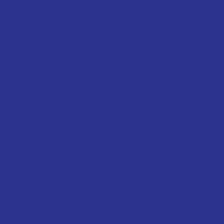
Engate
Rápido de
Vazão Plena e
Pinos
Kit
Abraçadeiras
Kit Engate
Rápido Fêmea
1/4"
Kit Espigão
Fixo para
Filtros