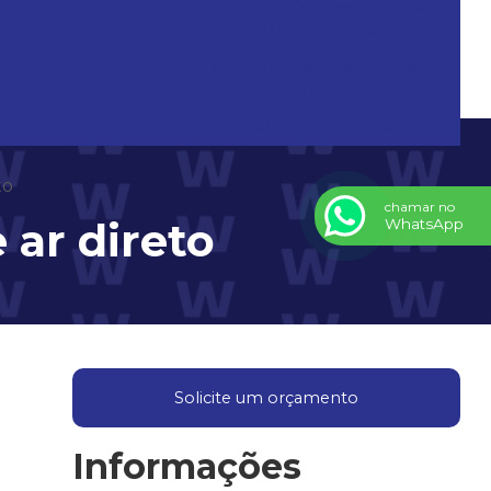
Tanque de pressão para
pintura com pistola
Tanques de Pressão para
pintura
Válvula de esfera
to
chamar no
 ar direto
WhatsApp
Solicite um orçamento
Informações