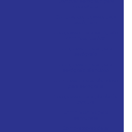
Comprar aerógrafo para
confeitaria
Comprar compressor para
aerógrafo
Compressor para aerógrafo
com reservatório
Compressor de ar para
aerógrafo
Compressor de ar para
aerógrafo silencioso
Compressor de ar silencioso
para aerografia
Compressor para pistola de
pintura
Compressores para
aerografia
Compressores de ar