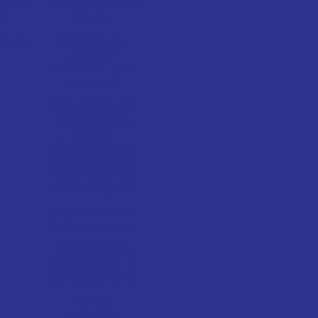
LUBRIFICADOR
P-10-
DE AR
CH
Na hora de
P-2P
comprar
aerógrafo, qual
o melhor?
OS 3 SISTEMAS
DE PINTURA
MAIS
PROCURADOS
NO MERCADO,
VOCÊ SABE AS
DIFERENÇAS?
Regulagem de
Equipamentos
SEGURANÇA
NO AMBIENTE
DE TRABALHO
Termos
técnicos