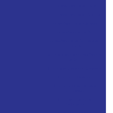
Compressores de ar Direto
Compressores para Pintura
Conexões Instantâneas
Conexões de Latão
Conexões de latão para ar
comprimido
Fabricantes de conexões de
latão
Filtro de ar para compressor
Filtro Lubrificador
Filtro lubrificante para
compressor
Filtro regulador e
lubrificador