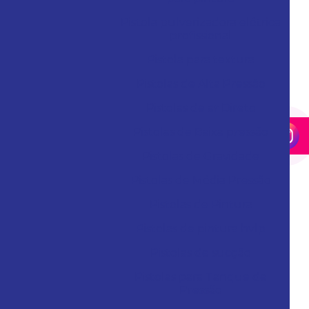
Pistola pulverizadora elétrica
profissional
Pistola para textura
Pistolas de Alta Pressão
Pistolas de ar Direto
Pistolas de Baixa pressão
Pistolas de Gravidade
Pistolas de Média Pressão
Pistolas de Pintura
Pistolas de pintura hvlp
Pistolas de sucção
Pistolas para Tanque de
Pressão