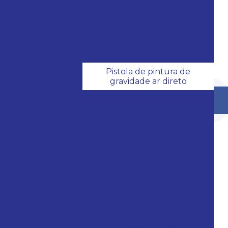
Pistola de pintura de ar
direto
Pistola de pintura ar direto
profissional
Pistola de pintura de
gravidade ar direto
Pistola de pintura gravidade
hvlp
Pistola de pintura hvlp
profissional
Pistola de pintura de sucção
Pistola de pintura para
tanque de pressão
Pistola Pulverizadora elétrica
Pistola pulverizadora elétrica
para pintura