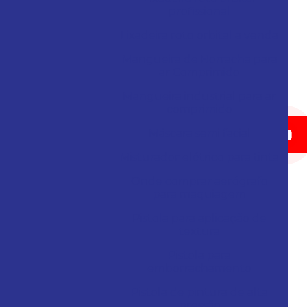
profissional
Lixadeira roto orbital a venda
Mangueira de Borracha para
ar Comprimido
Mangueira industrial para ar
comprimido
Máscara semi facial
Misturador elétrico para tinta
Onde comprar aerógrafo
para maquiagem
Pistola para aplicação de
textura
Pistola para
emborrachamento
Pistola de pintura de alta
pressão