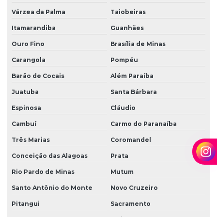
Várzea da Palma
Taiobeiras
Itamarandiba
Guanhães
Ouro Fino
Brasília de Minas
Carangola
Pompéu
Barão de Cocais
Além Paraíba
Juatuba
Santa Bárbara
Espinosa
Cláudio
Cambuí
Carmo do Paranaíba
Três Marias
Coromandel
Conceição das Alagoas
Prata
Rio Pardo de Minas
Mutum
Santo Antônio do Monte
Novo Cruzeiro
Pitangui
Sacramento