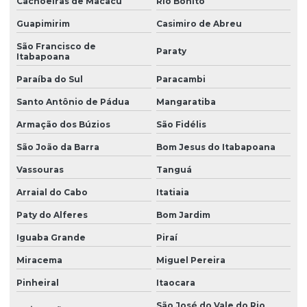
Cachoeiras de Macacu
Rio Bonito
Guapimirim
Casimiro de Abreu
São Francisco de
Paraty
Itabapoana
Paraíba do Sul
Paracambi
Santo Antônio de Pádua
Mangaratiba
Armação dos Búzios
São Fidélis
São João da Barra
Bom Jesus do Itabapoana
Vassouras
Tanguá
Arraial do Cabo
Itatiaia
Paty do Alferes
Bom Jardim
Iguaba Grande
Piraí
Miracema
Miguel Pereira
Pinheiral
Itaocara
São José do Vale do Rio