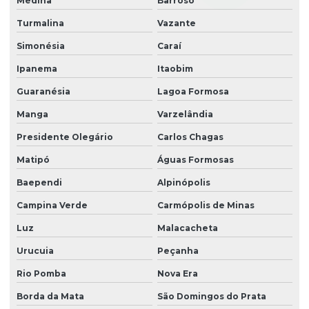
Medina
Barroso
Turmalina
Vazante
Simonésia
Caraí
Ipanema
Itaobim
Guaranésia
Lagoa Formosa
Manga
Varzelândia
Presidente Olegário
Carlos Chagas
Matipó
Águas Formosas
Baependi
Alpinópolis
Campina Verde
Carmópolis de Minas
Luz
Malacacheta
Urucuia
Peçanha
Rio Pomba
Nova Era
Borda da Mata
São Domingos do Prata