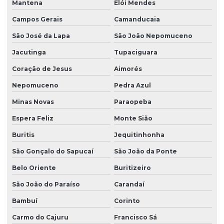
Mantena
Elói Mendes
Campos Gerais
Camanducaia
São José da Lapa
São João Nepomuceno
Jacutinga
Tupaciguara
Coração de Jesus
Aimorés
Nepomuceno
Pedra Azul
Minas Novas
Paraopeba
Espera Feliz
Monte Sião
Buritis
Jequitinhonha
São Gonçalo do Sapucaí
São João da Ponte
Belo Oriente
Buritizeiro
São João do Paraíso
Carandaí
Bambuí
Corinto
Carmo do Cajuru
Francisco Sá