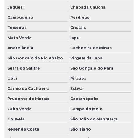
Jequeri
Chapada Gaúcha
Cambuquira
Perdigão
Teixeiras
Cristais
Mato Verde
Iapu
Andrelândia
Cachoeira de Minas
São Gonçalo do Rio Abaixo
Virgem da Lapa
Serra do Salitre
São Gonçalo do Pará
Ubaí
Piraúba
Carmo da Cachoeira
Estiva
Prudente de Morais
Caetanópolis
Cabo Verde
Campo do Meio
Gouveia
São João do Manhuaçu
Resende Costa
São Tiago