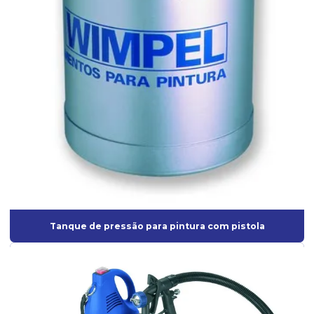
Pistola de pintura para tanque de pressão
Pistola Pulverizadora elétrica
Pistola pulverizadora elétrica para pintura
Pistola pulverizadora elétrica profissional
Pistola para textura
Pistolas de Alta Pressão
Pistolas de ar Direto
Pistolas de Baixa pressão
Pistolas de Gravidade
Tanque de pressão para pintura com pistola
Pistolas de Média Pressão
Pistolas de Pintura
Pistolas de pintura hvlp
Pistolas de sucção