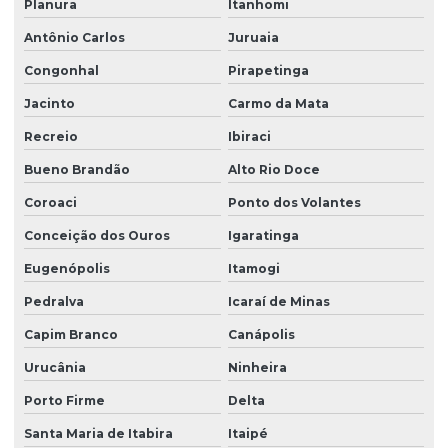
Planura
Itanhomi
Antônio Carlos
Juruaia
Congonhal
Pirapetinga
Jacinto
Carmo da Mata
Recreio
Ibiraci
Bueno Brandão
Alto Rio Doce
Coroaci
Ponto dos Volantes
Conceição dos Ouros
Igaratinga
Eugenópolis
Itamogi
Pedralva
Icaraí de Minas
Capim Branco
Canápolis
Urucânia
Ninheira
Porto Firme
Delta
Santa Maria de Itabira
Itaipé