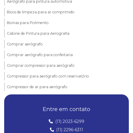
Aerógrafo para pintura automotiva
Bicos de limpeza para ar comprimido
Boinas para Polimento
Cabine de Pintura para Aerografia
Comprar aerógrafo
Comprar aerógrafo para confeitaria
Comprar compressor para aerógrafo
Compressor para aerógrafo com reservatório
Compressor de ar para aerógrafo
Compressor de ar para aerógrafo silencioso
Entre em contato
Compressor de ar silencioso para aerografia
Compressor para pistola de pintura
(11) 2023-6299
(11) 2296-6311
Compressores para aerografia