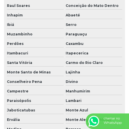
Raul Soares
Conceição do Mato Dentro
Inhapim
Abaeté
Ibiá
Serro
Muzambinho
Paraguaçu
Perdões
Caxambu
Itambacuri
Itapecerica
Santa Vitória
Carmo do Rio Claro
Monte Santo de Minas
Lajinha
Conselheiro Pena
Divino
Campestre
Manhumirim
Paraisópolis
Lambari
Jaboticatubas
Monte Azul
chamar no
Ervália
Monte Alegre de Minas
WhatsApp