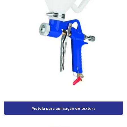
Interface para Roquite
Lixadeira Elétrica para Parede
Lixadeira orbital para pintura
Lixadeira de parede industrial
Lixadeira Pneumática
Lixadeira pneumática para pintura
Lixadeira roto-orbital
Lixadeira roto-orbital elétrica
Lixadeira roto-orbital pneumática
Lixadeira roto orbital profissional
Lixadeira roto orbital a venda
Pistola para aplicação de textura
Mangueira de Borracha para ar Comprimido
Mangueira industrial para ar comprimido