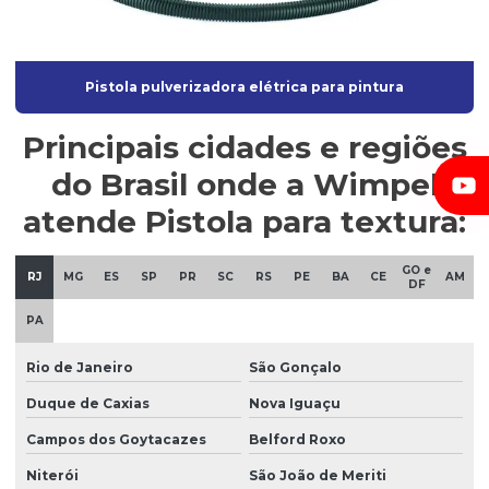
Pistola pulverizadora elétrica para pintura
Principais cidades e regiões
do Brasil onde a Wimpel
atende Pistola para textura:
GO e
RJ
MG
ES
SP
PR
SC
RS
PE
BA
CE
AM
DF
PA
Rio de Janeiro
São Gonçalo
Duque de Caxias
Nova Iguaçu
Campos dos Goytacazes
Belford Roxo
Niterói
São João de Meriti