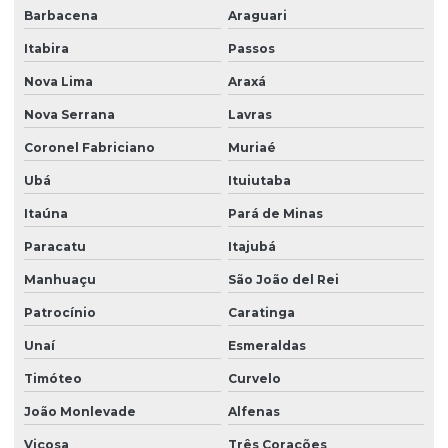
Barbacena
Araguari
Itabira
Passos
Nova Lima
Araxá
Nova Serrana
Lavras
Coronel Fabriciano
Muriaé
Ubá
Ituiutaba
Itaúna
Pará de Minas
Paracatu
Itajubá
Manhuaçu
São João del Rei
Patrocínio
Caratinga
Unaí
Esmeraldas
Timóteo
Curvelo
João Monlevade
Alfenas
Viçosa
Três Corações