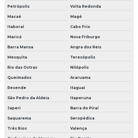
Petrópolis
Volta Redonda
Macaé
Magé
Itaboraí
Cabo Frio
Maricá
Nova Friburgo
Barra Mansa
Angra dos Reis
Mesquita
Teresópolis
Rio das Ostras
Nilópolis
Queimados
Araruama
Resende
Itaguaí
São Pedro da Aldeia
Itaperuna
Japeri
Barra do Piraí
Saquarema
Seropédica
Três Rios
Valença