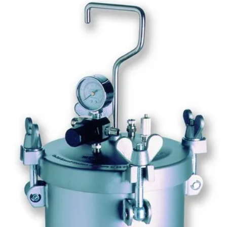
Máscara semi facial
Misturador elétrico para tinta
Onde comprar aerógrafo para maquiagem
Pistola para aplicação de textura
Pistola para emborrachamento
Pistola de pintura de alta pressão
Pistola de pintura de ar direto
Pistola de pintura ar direto profissional
Pistola de pintura de gravidade ar direto
Pistola de pintura gravidade hvlp
Pistola de pintura hvlp profissional
Pistola de pintura de sucção