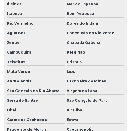
Ilicínea
Mar de Espanha
Itapeva
Bom Repouso
Rio Vermelho
Dores do Indaiá
Água Boa
Conceição do Rio Verde
Jequeri
Chapada Gaúcha
Cambuquira
Perdigão
Teixeiras
Cristais
Mato Verde
Iapu
Andrelândia
Cachoeira de Minas
São Gonçalo do Rio Abaixo
Virgem da Lapa
Serra do Salitre
São Gonçalo do Pará
Ubaí
Piraúba
Carmo da Cachoeira
Estiva
Prudente de Morais
Caetanópolis