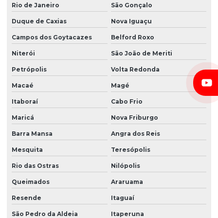
Rio de Janeiro
São Gonçalo
Duque de Caxias
Nova Iguaçu
Campos dos Goytacazes
Belford Roxo
Niterói
São João de Meriti
Petrópolis
Volta Redonda
Macaé
Magé
Itaboraí
Cabo Frio
Maricá
Nova Friburgo
Barra Mansa
Angra dos Reis
Mesquita
Teresópolis
Rio das Ostras
Nilópolis
Queimados
Araruama
Resende
Itaguaí
São Pedro da Aldeia
Itaperuna