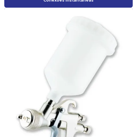
Conexões Instantâneas
Pistolas de Baixa pressão
Pistolas de Gravidade
Pistolas de Média Pressão
Pistolas de Pintura
Pistolas de pintura hvlp
Pistolas de sucção
Pistolas para Tanque de Pressão
Tanque de pressão para pintura com pistola
Tanques de Pressão para pintura
Válvula de esfera