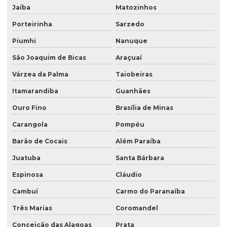
Jaíba
Matozinhos
Porteirinha
Sarzedo
Piumhi
Nanuque
São Joaquim de Bicas
Araçuaí
Várzea da Palma
Taiobeiras
Itamarandiba
Guanhães
Ouro Fino
Brasília de Minas
Carangola
Pompéu
Barão de Cocais
Além Paraíba
Juatuba
Santa Bárbara
Espinosa
Cláudio
Cambuí
Carmo do Paranaíba
Três Marias
Coromandel
Conceição das Alagoas
Prata