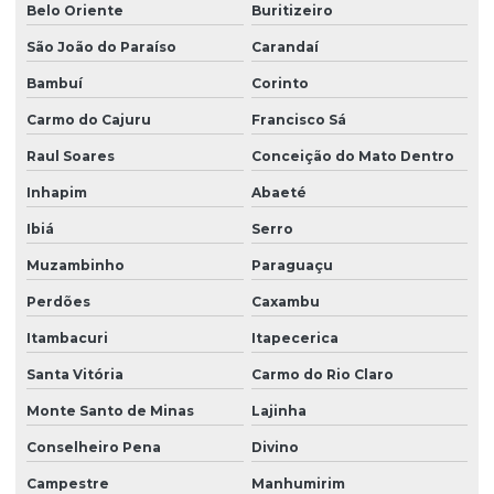
Belo Oriente
Buritizeiro
São João do Paraíso
Carandaí
Bambuí
Corinto
Carmo do Cajuru
Francisco Sá
Raul Soares
Conceição do Mato Dentro
Inhapim
Abaeté
Ibiá
Serro
Muzambinho
Paraguaçu
Perdões
Caxambu
Itambacuri
Itapecerica
Santa Vitória
Carmo do Rio Claro
Monte Santo de Minas
Lajinha
Conselheiro Pena
Divino
Campestre
Manhumirim