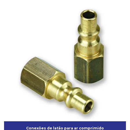
Lixadeira roto-orbital elétrica
Lixadeira roto-orbital pneumática
Lixadeira roto orbital profissional
Lixadeira roto orbital a venda
Mangueira de Borracha para ar Comprimido
Mangueira industrial para ar comprimido
Máscara semi facial
Misturador elétrico para tinta
Onde comprar aerógrafo para maquiagem
Pistola para aplicação de textura
Pistola para emborrachamento
Pistola de pintura de alta pressão
Conexões de latão para ar comprimido