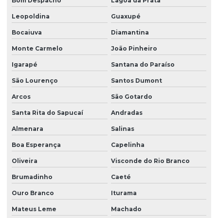
Bom Despacho
Lagoa da Prata
Leopoldina
Guaxupé
Bocaiuva
Diamantina
Monte Carmelo
João Pinheiro
Igarapé
Santana do Paraíso
São Lourenço
Santos Dumont
Arcos
São Gotardo
Santa Rita do Sapucaí
Andradas
Almenara
Salinas
Boa Esperança
Capelinha
Oliveira
Visconde do Rio Branco
Brumadinho
Caeté
Ouro Branco
Iturama
Mateus Leme
Machado