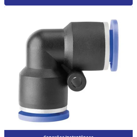
Pistola de pintura de ar direto
Pistola de pintura ar direto profissional
Pistola de pintura de gravidade ar direto
Pistola de pintura gravidade hvlp
Pistola de pintura hvlp profissional
Pistola de pintura de sucção
Pistola de pintura para tanque de pressão
Pistola Pulverizadora elétrica
Pistola pulverizadora elétrica para pintura
Pistola pulverizadora elétrica profissional
Pistola para textura
Pistolas de Alta Pressão
Pistolas de ar Direto