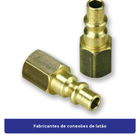
Fabricantes de conexões de latão
Filtro de ar para compressor
Filtro Lubrificador
Filtro lubrificante para compressor
Filtro regulador e lubrificador
Filtro regulador e lubrificador de ar
Interface para Roquite
Lixadeira Elétrica para Parede
Lixadeira orbital para pintura
Lixadeira de parede industrial
Lixadeira Pneumática
Lixadeira pneumática para pintura
Fabricantes de conexões de latão
Lixadeira roto-orbital