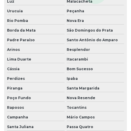
Luz
Malacacheta
Urucuia
Peçanha
Rio Pomba
Nova Era
Borda da Mata
São Domingos do Prata
Padre Paraíso
Santo Antônio do Amparo
Arinos
Resplendor
Lima Duarte
Itacarambi
Cássia
Bom Sucesso
Perdizes
Ipaba
Piranga
Santa Margarida
Poço Fundo
Nova Resende
Raposos
Tocantins
Campanha
Mário Campos
Santa Juliana
Passa Quatro