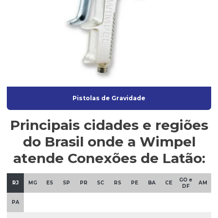
Pistolas de Gravidade
Principais cidades e regiões
do Brasil onde a Wimpel
atende Conexões de Latão:
GO e
RJ
MG
ES
SP
PR
SC
RS
PE
BA
CE
AM
DF
PA