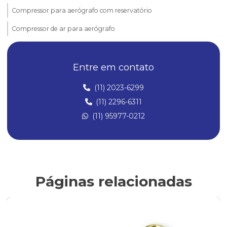
Compressor para aerógrafo com reservatório
Compressor de ar para aerógrafo
Compressor de ar para aerógrafo silencioso
Entre em contato
Compressor de ar silencioso para aerografia
Compressor para pistola de pintura
(11) 2023-6299
(11) 2296-6311
Compressores para aerografia
(11) 95977-0212
Compressores de ar
Compressores de ar Direto
Compressores para Pintura
Conexões Instantâneas
Páginas relacionadas
Conexões de Latão
Conexões de latão para ar comprimido