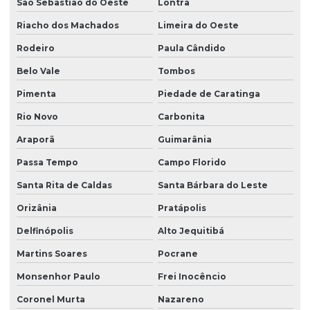
São Sebastião do Oeste
Lontra
Riacho dos Machados
Limeira do Oeste
Rodeiro
Paula Cândido
Belo Vale
Tombos
Pimenta
Piedade de Caratinga
Rio Novo
Carbonita
Araporã
Guimarânia
Passa Tempo
Campo Florido
Santa Rita de Caldas
Santa Bárbara do Leste
Orizânia
Pratápolis
Delfinópolis
Alto Jequitibá
Martins Soares
Pocrane
Monsenhor Paulo
Frei Inocêncio
Coronel Murta
Nazareno