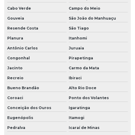
Cabo Verde
Campo do Meio
Gouveia
São João do Manhuaçu
Resende Costa
São Tiago
Planura
Itanhomi
Antônio Carlos
Juruaia
Congonhal
Pirapetinga
Jacinto
Carmo da Mata
Recreio
Ibiraci
Bueno Brandão
Alto Rio Doce
Coroaci
Ponto dos Volantes
Conceição dos Ouros
Igaratinga
Eugenópolis
Itamogi
Pedralva
Icaraí de Minas