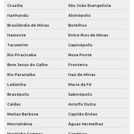
Cruzília
São João Evangelista
Itanhandu
Alvinópolis
Brasilândia de Minas
Botelhos
Itamonte
Entre Rios de Minas
Tarumirim
Capinópolis
Rio Piracicaba
Nova Ponte
Bom Jesus do Galho
Fronteira
Rio Paranaíba
Itaú de Minas
Ladainha
Maria da Fé
Brazópolis
Sabinópolis
Caldas
Astolfo Dutra
Matias Barbosa
Capitão Enéas
Montalvânia
Águas Vermelhas
Martinho Campos
Candeias