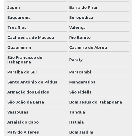
Japeri
Barra do Piraí
Saquarema
Seropédica
Três Rios
Valença
Cachoeiras de Macacu
Rio Bonito
Guapimirim
Casimiro de Abreu
São Francisco de
Paraty
Itabapoana
Paraíba do Sul
Paracambi
Santo Antônio de Pádua
Mangaratiba
Armação dos Búzios
São Fidélis
São João da Barra
Bom Jesus do Itabapoana
Vassouras
Tanguá
Arraial do Cabo
Itatiaia
Paty do Alferes
Bom Jardim