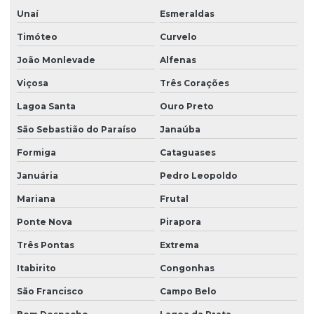
Unaí
Esmeraldas
Timóteo
Curvelo
João Monlevade
Alfenas
Viçosa
Três Corações
Lagoa Santa
Ouro Preto
São Sebastião do Paraíso
Janaúba
Formiga
Cataguases
Januária
Pedro Leopoldo
Mariana
Frutal
Ponte Nova
Pirapora
Três Pontas
Extrema
Itabirito
Congonhas
São Francisco
Campo Belo