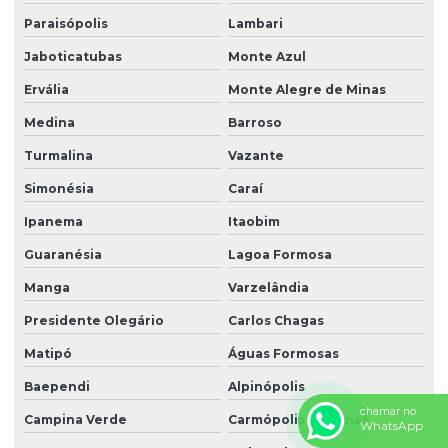
Paraisópolis
Lambari
Jaboticatubas
Monte Azul
Ervália
Monte Alegre de Minas
Medina
Barroso
Turmalina
Vazante
Simonésia
Caraí
Ipanema
Itaobim
Guaranésia
Lagoa Formosa
Manga
Varzelândia
Presidente Olegário
Carlos Chagas
Matipó
Águas Formosas
Baependi
Alpinópolis
chamar no
Campina Verde
Carmópolis de Minas
WhatsApp