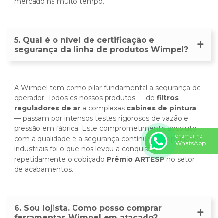
mercado há muito tempo.
5. Qual é o nível de certificação e
segurança da linha de produtos Wimpel?
A Wimpel tem como pilar fundamental a segurança do
operador. Todos os nossos produtos — de
filtros
reguladores de ar
a complexas
cabines de pintura
— passam por intensos testes rigorosos de vazão e
pressão em fábrica. Este comprometimento absoluto
chamar no
com a qualidade e a segurança contínua nas operações
WhatsApp
industriais foi o que nos levou a conquistar
repetidamente o cobiçado
Prêmio ARTESP
no setor
de acabamentos.
6. Sou lojista. Como posso comprar
ferramentas Wimpel em atacado?