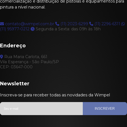
comercialização e distribuição de pistolas e equipamentos para
pintura a nível nacional.
contato@wimpel.com.br
(11) 2023-6299
(11) 2296-6311
(11) 95977-0212
Segunda a Sexta: das 09h às 18h
Endereço
Rua Maria Carlota, 661
Vila Esperança - São Paulo/SP
CEP: 03647-000
Newsletter
Inscreva-se para receber todas as novidades da Wimpel
INSCREVER