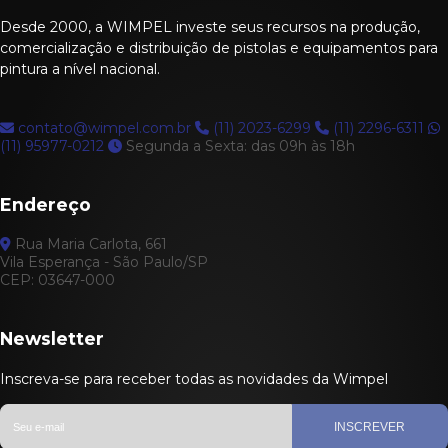
Desde 2000, a WIMPEL investe seus recursos na produção,
comercialização e distribuição de pistolas e equipamentos para
pintura a nível nacional.
contato@wimpel.com.br
(11) 2023-6299
(11) 2296-6311
(11) 95977-0212
Segunda a Sexta: das 09h às 18h
Endereço
Rua Maria Carlota, 661
Vila Esperança - São Paulo/SP
CEP: 03647-000
Newsletter
Inscreva-se para receber todas as novidades da Wimpel
INSCREVER