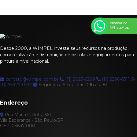
SEGURANÇA NO AMBIENTE DE TRABALHO
Termos técnicos
chamar no
WhatsApp
Desde 2000, a WIMPEL investe seus recursos na produção,
comercialização e distribuição de pistolas e equipamentos para
pintura a nível nacional.
contato@wimpel.com.br
(11) 2023-6299
(11) 2296-6311
(11) 95977-0212
Segunda a Sexta: das 09h às 18h
Endereço
Rua Maria Carlota, 661
Vila Esperança - São Paulo/SP
CEP: 03647-000