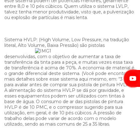
este sistema podem ter potências menores, geralmente
entre 8,0 e 10 pés cúbicos. Quem utiliza o sistema LVLP,
talvez tenha menor produtividade, visto que, a pulverização
ou explosão de partículas é mais lenta.
Sistema HVLP: (High Volume, Low Pressure, na tradução
literal, Alto Volume, Baixa Pressão)
são pistolas
desenvolvidas, com o objetivo de aumentar a taxa de
transferência da tinta para a peça, e muitas vezes essa taxa
de transferência é acima de 70%. A economia de material é
o grande diferencial deste sistema. (Você pode encontrar
mais detalhes sobre esse sistema aqui mesmo, em: “3 Itens
para avaliar antes de comprar sua pistola de pintura HVLP”).
A alimentação do sistema HVLP se dá por gravidade, e
esses equipamentos podem ser utilizados com tintas à
base de água. O consumo de ar das pistolas de pintura
HVLP é de 10 PMC, e o compressor sugerido para sua
utilização, em geral, é de 10 pés cúbicos. A pressão de
trabalho delas pode variar de acordo com o modelo
utilizado, sendo as mais comuns de 25 a 35 libras.