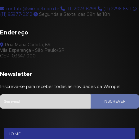
contato@wimpel.com.br
(11) 2023-6299
(11) 2296-6311
(11) 95977-0212
Segunda a Sexta: das 09h às 18h
Endereço
Rua Maria Carlota, 661
Vila Esperança - São Paulo/SP
CEP: 03647-000
Newsletter
Inscreva-se para receber todas as novidades da Wimpel
INSCREVER
HOME