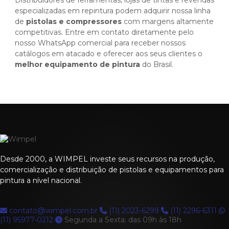
especializadas em repintura podem adquirir nossa linha
de
pistolas e compressores
com margens altamente
competitivas. Entre em contato diretamente pelo
nosso WhatsApp comercial para receber nossos
catálogos em atacado e oferecer aos seus clientes o
melhor equipamento de pintura
do Brasil.
Desde 2000, a WIMPEL investe seus recursos na produção,
comercialização e distribuição de pistolas e equipamentos para
pintura a nível nacional.
contato@wimpel.com.br
(11) 2023-6299
(11) 2296-6311
(11) 95977-0212
Segunda a Sexta: das 09h às 18h