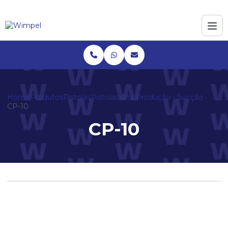
Home
Produtos
Pistolas
Pistolas Alta Produção - Sucção
CP-10
CP-10