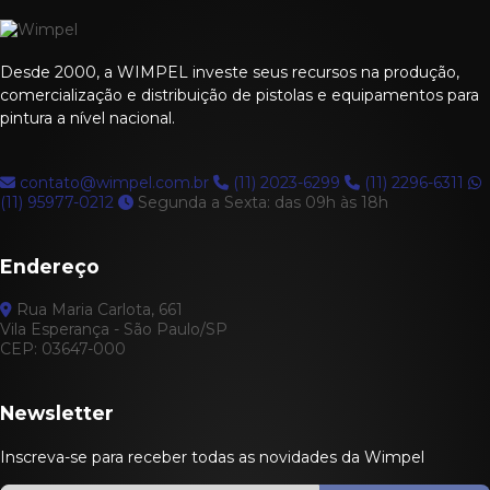
Desde 2000, a WIMPEL investe seus recursos na produção,
comercialização e distribuição de pistolas e equipamentos para
pintura a nível nacional.
contato@wimpel.com.br
(11) 2023-6299
(11) 2296-6311
(11) 95977-0212
Segunda a Sexta: das 09h às 18h
Endereço
Rua Maria Carlota, 661
Vila Esperança - São Paulo/SP
CEP: 03647-000
Newsletter
Inscreva-se para receber todas as novidades da Wimpel