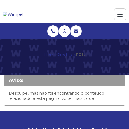
Home
Produtos
EPIs
Aviso!
Desculpe, mas não foi encontrando o conteúdo
relacionado a esta página, volte mais tarde