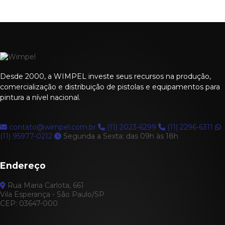
Desde 2000, a WIMPEL investe seus recursos na produção,
comercialização e distribuição de pistolas e equipamentos para
pintura a nível nacional.
contato@wimpel.com.br
(11) 2023-6299
(11) 2296-6311
(11) 95977-0212
Segunda a Sexta: das 09h às 18h
Endereço
Rua Maria Carlota, 661
Vila Esperança - São Paulo/SP
CEP: 03647-000