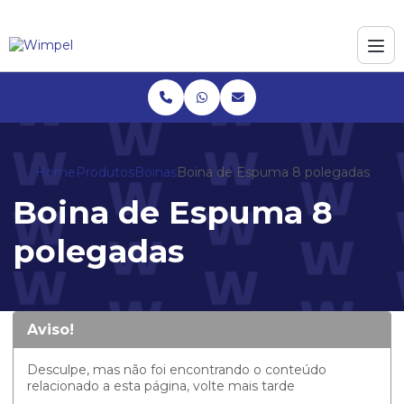
Home
Produtos
Boinas
Boina de Espuma 8 polegadas
Boina de Espuma 8
polegadas
Aviso!
Desculpe, mas não foi encontrando o conteúdo
relacionado a esta página, volte mais tarde